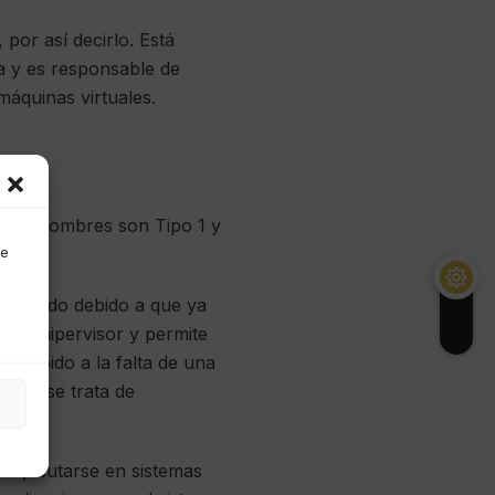
 por así decirlo. Está
a y es responsable de
máquinas virtuales.
l. Los nombres son Tipo 1 y
de
timizado debido a que ya
 este hipervisor y permite
r debido a la falta de una
ando se trata de
e ejecutarse en sistemas