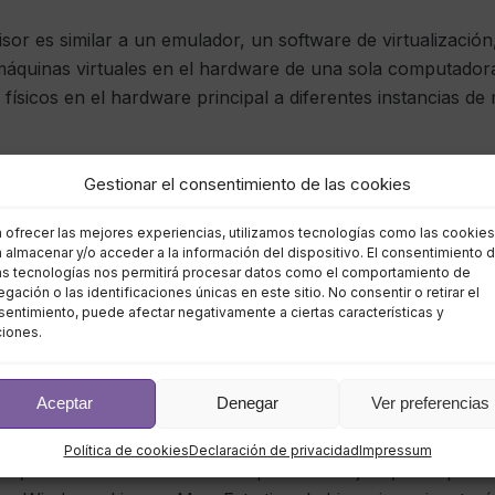
sor es similar a un emulador, un software de virtualización,
 máquinas virtuales en el hardware de una sola computador
físicos en el hardware principal a diferentes instancias de 
e hipervisores?
Gestionar el consentimiento de las cookies
que se pueden utilizar sin problemas en un servidor virtua
a ofrecer las mejores experiencias, utilizamos tecnologías como las cookies
unas cosas sobre ellos.
 almacenar y/o acceder a la información del dispositivo. El consentimiento 
as tecnologías nos permitirá procesar datos como el comportamiento de
gación o las identificaciones únicas en este sitio. No consentir o retirar el
sor Tipo 1, también conocido como Bare Metal, está más op
entimiento, puede afectar negativamente a ciertas características y
La aplicación y el sistema operativo invitado se ejecutan en
ciones.
ado acceda al hardware. No solo eso, sino que funciona mejo
mos llegado a entender, se prefiere un hipervisor Tipo 1 cu
Aceptar
Denegar
Ver preferencias
caciones empresariales.
Política de cookies
Declaración de privacidad
Impressum
o 2, también conocido como Hipervisor alojado, es capaz d