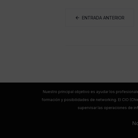
ENTRADA ANTERIOR
Nuestro principal objetivo es ayudar los profesional
formación y posibilidades de networking. El CIO (Chie
supervisar las operaciones de inf
No