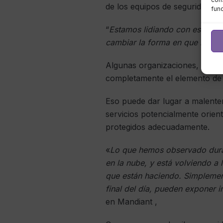
de los equipos de seguridad.
fun
“
Estamos lidiando con este nue
cambiar la forma en que nos h
Algunas organizaciones, cuand
completamente el elemento de 
Eso puede dar lugar a malenten
servicios potencialmente orien
protegidos adecuadamente.
«
Lo que hemos observado duran
en la nube, y está volviendo a
que están haciendo. Simplement
final del día, pueden exponer i
en Mandiant ,