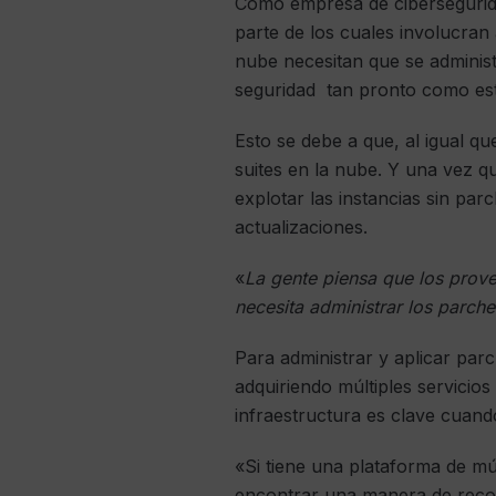
Como empresa de cibersegurida
parte de los cuales involucran
nube necesitan que se administ
seguridad tan pronto como est
Esto se debe a que, al igual q
suites en la nube. Y una vez q
explotar las instancias sin par
actualizaciones.
«
La gente piensa que los provee
necesita administrar los parche
Para administrar y aplicar parc
adquiriendo múltiples servicios
infraestructura es clave cuando
«Si tiene una plataforma de múl
encontrar una manera de recopi