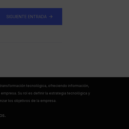
SIGUIENTE ENTRADA
a transformación tecnológica, ofreciendo información,
empresa. Su rol es definir la estrategia tecnológica y
anzar los objetivos de la empresa.
os.