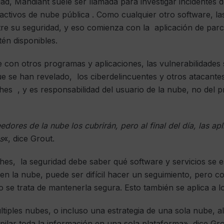
d, Mandiant suele ser llamada para investigar incidentes 
 activos de nube pública . Como cualquier otro software, l
re su seguridad, y eso comienza con la aplicación de parc
én disponibles.
ue con otros programas y aplicaciones, las vulnerabilidades
ue se han revelado, los ciberdelincuentes y otros atacantes
ches , y es responsabilidad del usuario de la nube, no del p
dores de la nube los cubrirán, pero al final del día, las ap
s
«, dice Grout.
hes, la seguridad debe saber qué software y servicios se es
 en la nube, puede ser difícil hacer un seguimiento, pero c
 se trata de mantenerla segura. Esto también se aplica a lo
tiples nubes, o incluso una estrategia de una sola nube, al f
lar toda la información en una sola plataforma», dice Gro