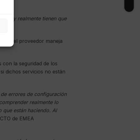
ntrol y realmente tienen que
k.
er que el proveedor maneja
 con la seguridad de los
si dichos servicios no están
de errores de configuración
a comprender realmente lo
o que están haciendo. Al
t, CTO de EMEA