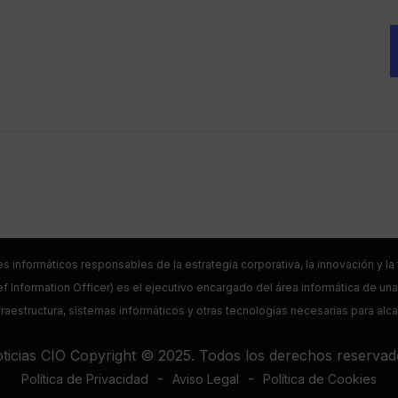
es informáticos responsables de la estrategia corporativa, la innovación y l
f Information Officer) es el ejecutivo encargado del área informática de una 
raestructura, sistemas informáticos y otras tecnologías necesarias para alc
ticias CIO Copyright © 2025. Todos los derechos reservad
-
-
Política de Privacidad
Aviso Legal
Política de Cookies