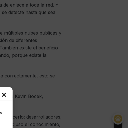
 de enlace a toda la red. Y
o se detecte hasta que sea
 múltiples nubes públicas y
ción de diferentes
También existe el beneficio
ando, porque existe la
na correctamente, esto se
«, dice Kevin Bocek,
de
ede hacerlo: desarrolladores,
, o incluso el conocimiento,