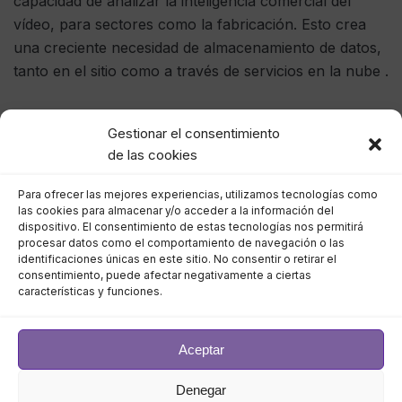
capacidad de analizar la inteligencia comercial del
vídeo, para sectores como la fabricación. Esto crea
una creciente necesidad de almacenamiento de datos,
tanto en el sitio como a través de servicios en la nube .
Función de videovigilancia de
Gestionar el consentimiento
de las cookies
Networking
Para ofrecer las mejores experiencias, utilizamos tecnologías como
las cookies para almacenar y/o acceder a la información del
Por supuesto, el almacenamiento de datos fuera del
dispositivo. El consentimiento de estas tecnologías nos permitirá
procesar datos como el comportamiento de navegación o las
sitio es una cosa, pero si hay problemas de red en el
identificaciones únicas en este sitio. No consentir o retirar el
sitio, es posible que no se capture el vídeo si la red no
consentimiento, puede afectar negativamente a ciertas
características y funciones.
funciona.
Jeremy Weiss, líder de prácticas de seguridad
Aceptar
cibernética de CDW, señaló en una charla técnica
reciente de CDW que la forma cambiante de la red
Denegar