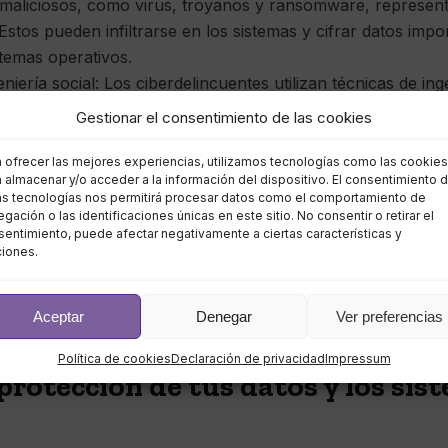
maliciosos, como virus, troyanos y ransomware, represen
Estos pueden infiltrarse en los sistemas y cifrar datos imp
stemas operativos.
niería social: Los ciberdelincuentes utilizan técnicas de in
 información confidencial, como contraseñas o datos de tar
Gestionar el consentimiento de las cookies
hishing y los sitios web falsos son herramientas comunes ut
a ofrecer las mejores experiencias, utilizamos tecnologías como las cookies
 almacenar y/o acceder a la información del dispositivo. El consentimiento 
 servicio (DDoS): Estos ataques buscan sobrecargar los se
as tecnologías nos permitirá procesar datos como el comportamiento de
impidiendo el acceso legítimo a los servicios y provocando 
gación o las identificaciones únicas en este sitio. No consentir o retirar el
entimiento, puede afectar negativamente a ciertas características y
ocio.
ciones.
ware: Los sistemas empresariales a menudo contienen vulner
 atacantes. Estas vulnerabilidades pueden ser el resultad
tas, lo que pone en peligro la integridad de los datos y la p
Aceptar
Denegar
Ver preferencias
Política de cookies
Declaración de privacidad
Impressum
protección de tus datos y los sis