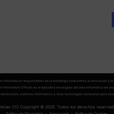
es informáticos responsables de la estrategia corporativa, la innovación y l
f Information Officer) es el ejecutivo encargado del área informática de una 
raestructura, sistemas informáticos y otras tecnologías necesarias para alc
ticias CIO Copyright © 2025. Todos los derechos reservad
-
-
Política de Privacidad
Aviso Legal
Política de Cookies