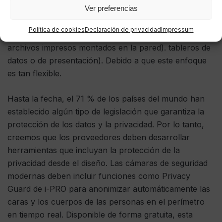
Ver preferencias
baños o áreas que pueden albergar niños u otras
personas vulnerables) o incluso para proteger la
Política de cookies
Declaración de privacidad
Impressum
propiedad intelectual/datos confidenciales (como
archivos impresos montados en la pared). tableros de
datos o de presentación). Debido a que este enfoque
es tan flexible.
Hasta la fecha, el 71 % de los países del mundo han
establecido algún tipo de legislación que garantiza la
protección de los datos y la privacidad. Por lo tanto,
creemos que los proveedores deben desarrollar
herramientas que incluyan la protección de la
privacidad desde el diseño. Las cámaras de seguridad
modernas deben incluir funciones como Privacy
Guard de i-PRO para anonimizar automáticamente las
caras y los cuerpos de las personas en el perímetro
en tiempo real. Disponible de forma gratuita, esta