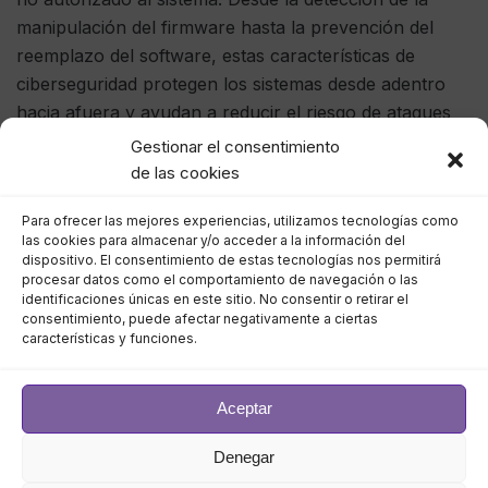
manipulación del firmware hasta la prevención del
reemplazo del software, estas características de
ciberseguridad protegen los sistemas desde adentro
hacia afuera y ayudan a reducir el riesgo de ataques
digitales costosos y disruptivos.
Gestionar el consentimiento
de las cookies
La redacción de píxeles del vídeo (de los gustos de
Para ofrecer las mejores experiencias, utilizamos tecnologías como
Facit Data Systems) es una forma inteligente de
las cookies para almacenar y/o acceder a la información del
ayudar a garantizar que los sistemas de
dispositivo. El consentimiento de estas tecnologías nos permitirá
videovigilancia
no infrinjan la privacidad de las
procesar datos como el comportamiento de navegación o las
identificaciones únicas en este sitio. No consentir o retirar el
personas ni violen las leyes de privacidad de datos
consentimiento, puede afectar negativamente a ciertas
aplicables. El desarrollo de este enfoque ha avanzado
características y funciones.
significativamente mediante el uso de IA y análisis de
vídeo inteligente, y hubiera sido difícil lograr esto de
Aceptar
manera práctica sin ellos. Este enfoque funciona bien
para censurar partes clave de secuencias de vídeo ,
Denegar
por ejemplo, ciertas partes de un edificio (quizás