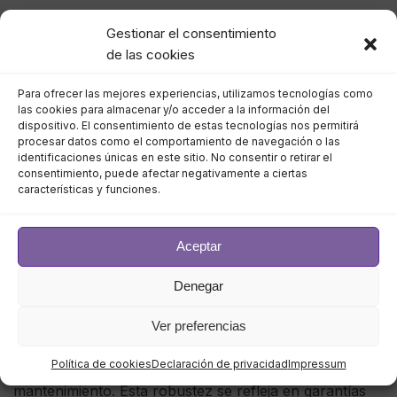
los beneficios reales para los
Gestionar el consentimiento
usuarios?
de las cookies
JB:
La calidad robusta y el alto rendimiento a menudo
Para ofrecer las mejores experiencias, utilizamos tecnologías como
las cookies para almacenar y/o acceder a la información del
ocupan un lugar más alto en la lista de prioridades de
dispositivo. El consentimiento de estas tecnologías nos permitirá
las cámaras que las largas listas de funciones, muchas
procesar datos como el comportamiento de navegación o las
identificaciones únicas en este sitio. No consentir o retirar el
de las cuales no se utilizan en las aplicaciones típicas.
consentimiento, puede afectar negativamente a ciertas
características y funciones.
Por ejemplo, nuestra cámara de ojo de pez de 12MP
continúa siendo uno de nuestros modelos más
Aceptar
populares en todo el mundo para una variedad de
aplicaciones, ya que puede reemplazar tres o cuatro
Denegar
cámaras de lente fija y brindar una cobertura de área
amplia excepcional. Esto reduce los costes iniciales y
Ver preferencias
continuos, ya que con menos piezas móviles, los ojos
Política de cookies
Declaración de privacidad
Impressum
de pez rara vez fallan, lo que facilita su
mantenimiento. Esta robustez se refleja en garantías