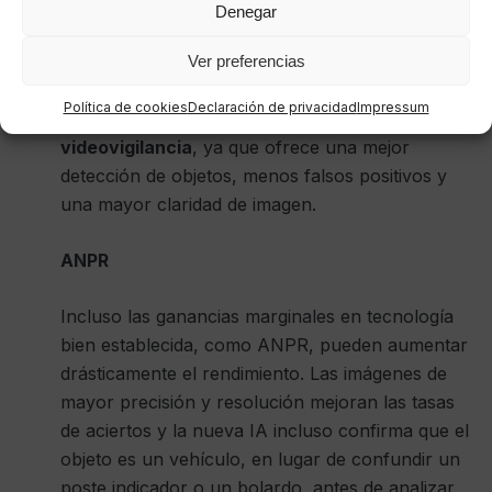
Videovigilancia
Denegar
Según Omdia, el 64% de todas las cámaras de
Ver preferencias
red incluirán IA para 2025 . Esta tecnología está
Política de cookies
Declaración de privacidad
Impressum
cambiando las reglas del juego para la
videovigilancia
, ya que ofrece una mejor
detección de objetos, menos falsos positivos y
una mayor claridad de imagen.
ANPR
Incluso las ganancias marginales en tecnología
bien establecida, como ANPR, pueden aumentar
drásticamente el rendimiento. Las imágenes de
mayor precisión y resolución mejoran las tasas
de aciertos y la nueva IA incluso confirma que el
objeto es un vehículo, en lugar de confundir un
poste indicador o un bolardo, antes de analizar