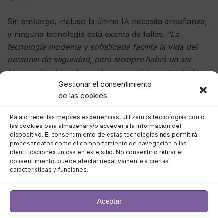
Sin embargo, incluso la última IA necesita enseñanza,
y ninguna tecnología está exenta de fallas.
“La
tecnología moderna y sofisticada facilita la vida del
personal de seguridad, pero siempre habrá un ser
humano involucrado en el proceso; interpretando la
Gestionar el consentimiento
alarma y usando su intuición para determinar la
de las cookies
reacción adecuada”
, dijo Kevin Waterhouse, director
general de VCA Technology , en un artículo anterior
Para ofrecer las mejores experiencias, utilizamos tecnologías como
para IFSEC Global.
las cookies para almacenar y/o acceder a la información del
dispositivo. El consentimiento de estas tecnologías nos permitirá
procesar datos como el comportamiento de navegación o las
Aplicaciones comunes de la IA
identificaciones únicas en este sitio. No consentir o retirar el
consentimiento, puede afectar negativamente a ciertas
características y funciones.
Las aplicaciones más comunes de la IA en seguridad
incluyen:
Aceptar