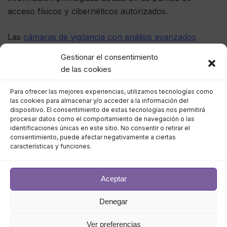
acceso físicos y cibernéticos autorizados.
Las
cámaras de vigilancia con análisis avanzados
pueden proteger a su organización contra estos
Gestionar el consentimiento
riesgos tanto dentro como fuera de las paredes de la
de las cookies
oficina. Al integrar su sistema de vídeo con sus
sistemas de control de acceso existentes, las cámaras
Para ofrecer las mejores experiencias, utilizamos tecnologías como
las cookies para almacenar y/o acceder a la información del
pueden rastrear quién ingresa a ciertas áreas, si están
dispositivo. El consentimiento de estas tecnologías nos permitirá
siguiendo los protocolos de salud y seguridad y
procesar datos como el comportamiento de navegación o las
identificaciones únicas en este sitio. No consentir o retirar el
garantizar que la ocupación de los espacios cerrados
consentimiento, puede afectar negativamente a ciertas
se mantenga dentro de las pautas.
características y funciones.
Además, la menor cantidad de trabajadores en la
Aceptar
oficina podría dar a los ladrones y vándalos más
oportunidades de cometer delitos. Si las
Denegar
organizaciones sienten que no necesitan seguridad
cuando los empleados trabajan a distancia, esto puede
Ver preferencias