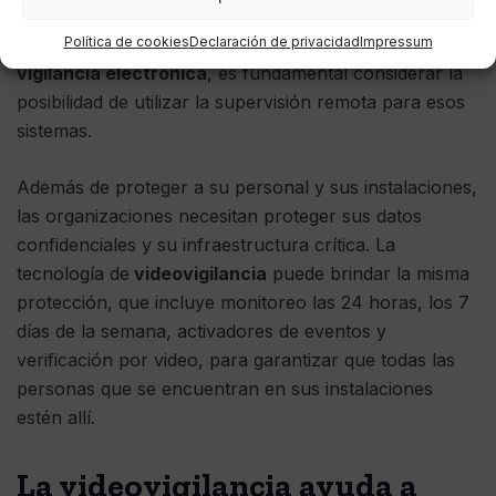
permitir que se produzcan más amenazas a la
Política de cookies
Declaración de privacidad
Impressum
seguridad. Por lo tanto, al analizar los
sistemas de
vigilancia electrónica
, es fundamental considerar la
posibilidad de utilizar la supervisión remota para esos
sistemas.
Además de proteger a su personal y sus instalaciones,
las organizaciones necesitan proteger sus datos
confidenciales y su infraestructura crítica. La
tecnología de
videovigilancia
puede brindar la misma
protección, que incluye monitoreo las 24 horas, los 7
días de la semana, activadores de eventos y
verificación por video, para garantizar que todas las
personas que se encuentran en sus instalaciones
estén allí.
La videovigilancia ayuda a