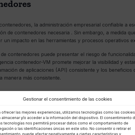
nedores
contenedores, la administración empresarial confiable a e
ación de contenedores necesaria . Sin embargo, a medida q
 un impacto en las herramientas y procesos operativos ex
a de contenedores puede presentar el riesgo de funcionali
gencia contenedor-VM promete mejorar la visibilidad y esta
mación de aplicaciones (API) consistente y los beneficios d
a manera más consistente.
Gestionar el consentimiento de las cookies
 servidores alojados en la nube
a ofrecer las mejores experiencias, utilizamos tecnologías como las cookies
 almacenar y/o acceder a la información del dispositivo. El consentimiento 
as tecnologías nos permitirá procesar datos como el comportamiento de
gación o las identificaciones únicas en este sitio. No consentir o retirar el
ica como servicio (IaaS) ahora está llevando la virtualizac
entimiento, puede afectar negativamente a ciertas características y