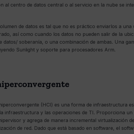
n al centro de datos central o al servicio en la nube se in
olumen de datos es tal que no es práctico enviarlos a una 
trado, así como cuando los datos no pueden salir de la ubi
de datos/ soberanía, o una combinación de ambas. Una ga
cluyendo Sunlight y soporte para procesadores Arm.
hiperconvergente
 hiperconvergente (HCI) es una forma de infraestructura es
r la infraestructura y las operaciones de TI. Proporciona u
hipervisor y agrega de manera incremental virtualización 
alización de red. Dado que está basado en software, el sof