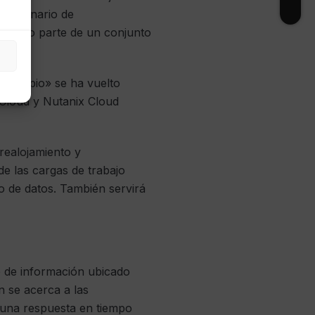
l escenario de
ye como parte de un conjunto
 su propio» se ha vuelto
 Cloud y Nutanix Cloud
realojamiento y
de las cargas de trabajo
ro de datos. También servirá
o de información ubicado
 se acerca a las
n una respuesta en tiempo