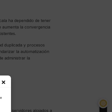
scala ha dependido de tener
ue aumenta la convergencia
istentes.
dad duplicada y procesos
ndarizar la automatización
e administrar la
de
ión de servidores alojados a