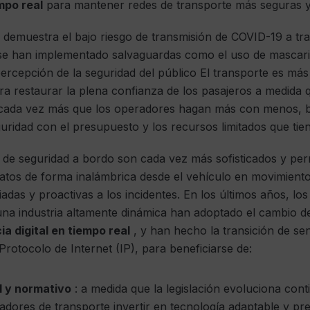
mpo real
para mantener redes de transporte más seguras y
e demuestra el bajo riesgo de transmisión de COVID-19 a tra
se han implementado salvaguardas como el uso de mascari
 percepción de la seguridad del público El transporte es má
ara restaurar la plena confianza de los pasajeros a medida 
cada vez más que los operadores hagan más con menos, b
uridad con el presupuesto y los recursos limitados que tien
de seguridad a bordo son cada vez más sofisticados y perm
datos de forma inalámbrica desde el vehículo en movimient
adas y proactivas a los incidentes. En los últimos años, l
una industria altamente dinámica han adoptado el cambio d
ia digital en tiempo real
, y han hecho la transición de se
Protocolo de Internet (IP), para beneficiarse de:
l y normativo
: a medida que la legislación evoluciona con
adores de transporte invertir en tecnología adaptable y pr