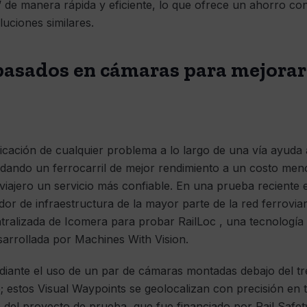
’ de manera rápida y eficiente, lo que ofrece un ahorro co
uciones similares.
asados ​​en cámaras para mejorar 
icación de cualquier problema a lo largo de una vía ayuda 
ndando un ferrocarril de mejor rendimiento a un costo menor
viajero un servicio más confiable. En una prueba reciente
rador de infraestructura de la mayor parte de la red ferrovia
tralizada de Icomera para probar RailLoc , una tecnología
esarrollada por Machines With Vision.
ediante el uso de un par de cámaras montadas debajo del t
 estos Visual Waypoints se geolocalizan con precisión en to
 del proyecto de prueba, que fue financiado por Rail Safe