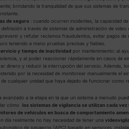
ente; brindando la tranquilidad de que sus sistemas de tra
nstante.
as de seguro
: cuando ocurren incidentes, la capacidad d
ta definición a través de sistemas de administración de video 
prevenir y refutar reclamos fraudulentos, evitar pagos de
uro teniendo a mano pruebas precisas y fiables.
ervicio y tiempo de inactividad
por mantenimiento: al ayu
violencia, y al poder reaccionar rápidamente en casos de e
 dinero y reducir la interrupción del servicio. Además, los
sostenido por la necesidad de monitorear manualmente el est
s de cualquier unidad que haya dejado de funcionar como r
a avanzado a la etapa en la que un sistema a menudo puede
ñalar cómo
los sistemas de vigilancia se utilizan cada ve
nitoreo de vehículos en busca de comportamiento amena
en día realmente no hay necesidad de tener una
videovigila
automático de pasajeros (APC) basado en sensores instalad