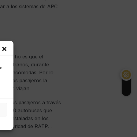
rar a los sistemas de APC
 el hecho es que el
tos extraños, durante
de
iones incómodas. Por lo
do a los pasajeros la
ntras viajan.
 a sus pasajeros a través
bo en 30 autobuses que
aras instaladas en los
e seguridad de RATP. .