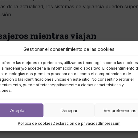
as de la actualidad, los sistemas de vigilancia pueden supe
isión.
sajeros mientras viajan
Gestionar el consentimiento de las cookies
ás eficiente para trasladar personas a través de distancias,
a ofrecer las mejores experiencias, utilizamos tecnologías como las cookies
ue los pasajeros compartan espacios reducidos con comple
 almacenar y/o acceder a la información del dispositivo. El consentimiento 
ados, con oportunidades limitadas para alejarse de situac
as tecnologías nos permitirá procesar datos como el comportamiento de
gación o las identificaciones únicas en este sitio. No consentir o retirar el
eradores de transporte alivie la ansiedad potencial brindan
entimiento, puede afectar negativamente a ciertas características y
personas y propiedades están completamente protegidas mie
ciones.
ancia están trabajando activamente para mantener seguros
Aceptar
Denegar
Ver preferencias
ores. Como parte de un proyecto piloto que se lleva a ca
a estación St Denis RER y Porte des Lilas en París, las cám
Política de cookies
Declaración de privacidad
Impressum
ones de video HD de múltiples vistas en vivo
a la sede d