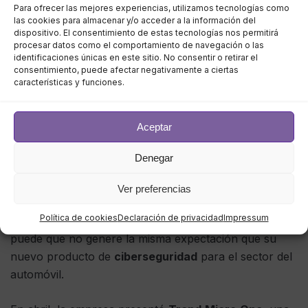
Para ofrecer las mejores experiencias, utilizamos tecnologías como
genial. En junio,
Trend
Micro
anunció
VicOne
, una
las cookies para almacenar y/o acceder a la información del
seguridad dedicada a los vehículos eléctricos y los
dispositivo. El consentimiento de estas tecnologías nos permitirá
coches conectados. El mercado es pequeño ahora
procesar datos como el comportamiento de navegación o las
identificaciones únicas en este sitio. No consentir o retirar el
para este tipo de productos porque el mercado de los
consentimiento, puede afectar negativamente a ciertas
vehículos eléctricos y los coches conectados es
características y funciones.
todavía pequeño. Pero no va a seguir siendo pequeño
durante mucho tiempo, y los posibles actores de
Aceptar
amenazas en este campo son una gran preocupación.
Denegar
Trend Micro One
Ver preferencias
Política de cookies
Declaración de privacidad
Impressum
Aquí tenemos otra oferta de
Trend
Micro
, aunque
puede que no genere la misma expectación que su
nuevo producto de
ciberseguridad
para el sector del
automóvil.