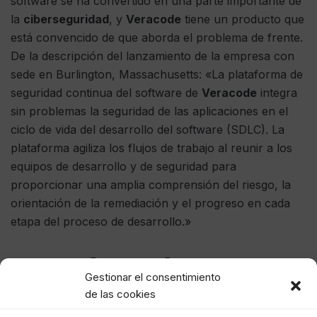
software se ha convertido en una parte importante de
la
ciberseguridad
, y
Veracode
tiene un producto que
está convencido de que aborda el problema de frente.
De la descripción del lanzamiento de la empresa con
sede en Burlington, Massachusetts: «La plataforma de
seguridad continua del software de
Veracode
integra
sin problemas la seguridad de las aplicaciones en el
ciclo de vida del desarrollo del software (SDLC). La
plataforma agiliza los flujos de trabajo al reunir a los
equipos de desarrollo y de seguridad para
proporcionar una amplia comprensión del riesgo, la
orientación de la remediación y el progreso en cada
etapa del proceso de desarrollo.»
VicOne de Trend Micro
Gestionar el consentimiento
de las cookies
Nos ha gustado este porque, bueno, es simplemente