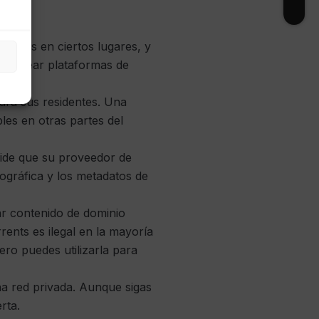
PN
:
nibles en ciertos lugares, y
bloquear plataformas de
para sus residentes. Una
les en otras partes del
ide que su proveedor de
eográfica y los metadatos de
iar contenido de dominio
ents es ilegal en la mayoría
pero puedes utilizarla para
a red privada. Aunque sigas
rta.