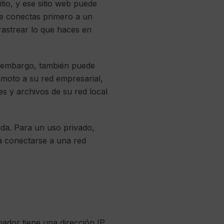
tio, y ese sitio web puede
 te conectas primero a un
rastrear lo que haces en
 embargo, también puede
oto a su red empresarial,
es y archivos de su red local
ada. Para un uso privado,
ica conectarse a una red
ador tiene una dirección IP