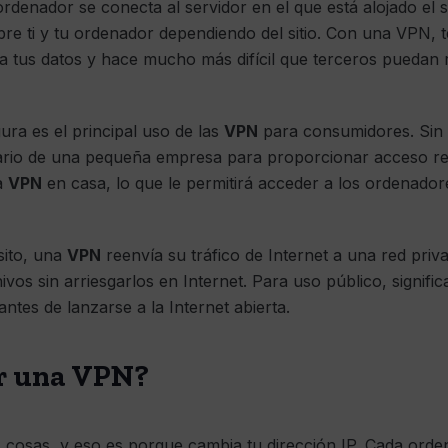
rdenador se conecta al servidor en el que está alojado el si
obre ti y tu ordenador dependiendo del sitio. Con una VPN,
ica tus datos y hace mucho más difícil que terceros puedan 
gura es el principal uso de las
VPN
para consumidores. Sin
rio de una pequeña empresa para proporcionar acceso rem
a
VPN
en casa, lo que le permitirá acceder a los ordenador
sito, una
VPN
reenvía su tráfico de Internet a una red priv
hivos sin arriesgarlos en Internet. Para uso público, signif
ntes de lanzarse a la Internet abierta.
r una VPN?
osas, y eso es porque cambia tu dirección IP. Cada orden