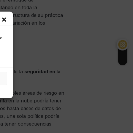
tando en toda la
a estructura de su práctica
sta variación en los
de
junto de la
seguridad en la
múltiples áreas de riesgo en
nta en la nube podría tener
tos hasta bases de datos de
s, una sola política podría
ría tener consecuencias