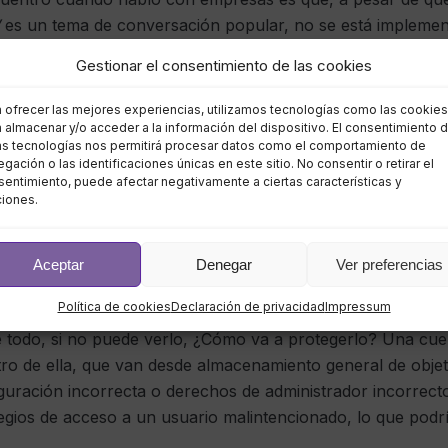
es un tema de conversación popular, no se está implemen
equipo puede tener escaneos automatizados integrados en l
Gestionar el consentimiento de las cookies
 equipos verifican manualmente las solicitudes de cambio. E
vel significativo de riesgo.
a ofrecer las mejores experiencias, utilizamos tecnologías como las cookies
 almacenar y/o acceder a la información del dispositivo. El consentimiento 
as tecnologías nos permitirá procesar datos como el comportamiento de
o
gación o las identificaciones únicas en este sitio. No consentir o retirar el
entimiento, puede afectar negativamente a ciertas características y
ciones.
cia en toda la organización para producir un enfoque con
Aceptar
Denegar
Ver preferencias
través de una plataforma de seguridad consolidada.
Política de cookies
Declaración de privacidad
Impressum
una plataforma consolidada que ofrece una vista única de 
 todo, si no puede verlo, ¿Cómo va a protegerlo? Una cue
ntro de ella, que van desde almacenamiento general de obje
iguración incorrecta o derechos de administrador incorrecto
legios de acceso a un usuario malintencionado, lo que pod