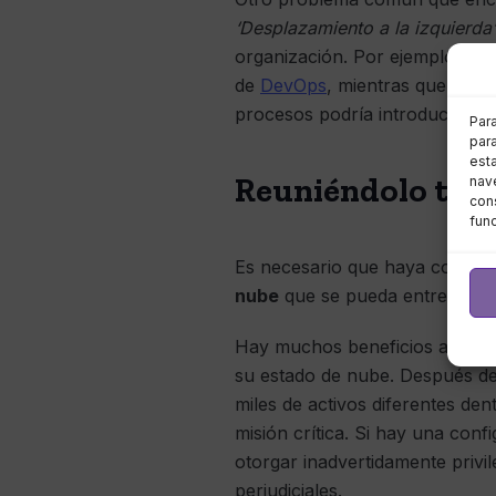
‘Desplazamiento a la izquierda’
organización. Por ejemplo, un 
de
DevOps
, mientras que otros
procesos podría introducir un ni
Par
para
est
Reuniéndolo tod
nave
cons
fun
Es necesario que haya coheren
nube
que se pueda entregar a 
Hay muchos beneficios al usar 
su estado de nube. Después de
miles de activos diferentes de
misión crítica. Si hay una conf
otorgar inadvertidamente privi
perjudiciales.