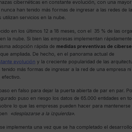
azas cibernéticas en constante evolución, con una mayor 
s nunca han tenido más formas de ingresar a las redes de l
utilizan servicios en la nube.
cido en los últimos 12 a 18 meses, con el 35 % de las org
 en la nube. Si bien las empresas implementan rápidamente
misma adopción rápida de
medidas preventivas de cibers
taque ampliada. De hecho, en el panorama actual de
tante evolución
y la creciente popularidad de las arquitect
n tenido más formas de ingresar a la red de una empresa n
 efectivo.
paso en falso para dejar la puerta abierta de par en par. P
igurado puso en riesgo los datos de 65.000 entidades en t
sobre lo que las empresas pueden hacer para mantenerse 
deben
«desplazarse a la izquierda»
.
d se implementa una vez que se ha completado el desarroll