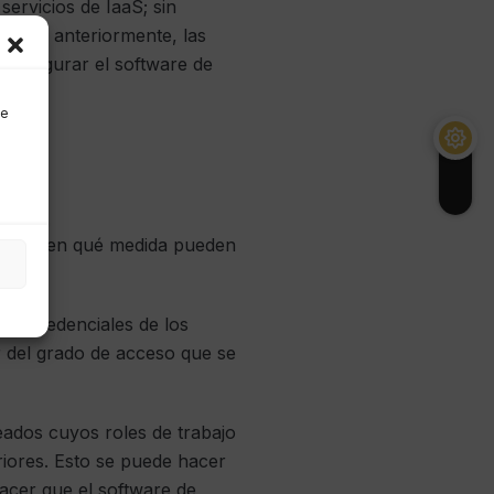
servicios de IaaS; sin
nadas anteriormente, las
configurar el software de
de
 nube y en qué medida pueden
as credenciales de los
 del grado de acceso que se
eados cuyos roles de trabajo
iores. Esto se puede hacer
acer que el software de