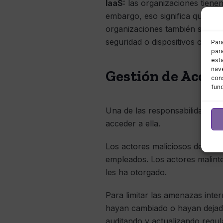
IaaS:
las organizaciones tienen
embargo, eso significa que de
organizaciones también son res
seguridad o dispositivos como f
Par
para
est
nave
Gestión de Acces
cons
fun
Una de las responsabilidades d
acceder a ella.
Los actores maliciosos de fuer
empleados. Los actores malint
les ha otorgado.
Para limitar las amenazas inte
hayan cambiado o hayan dejado
auditando y actualizando regul