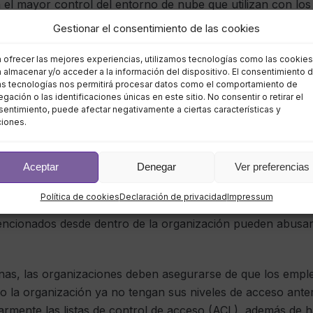
 el mayor control del entorno de nube que utilizan con los 
ben asegurar más. Además de las responsabilidades mencio
Gestionar el consentimiento de las cookies
ponsables de proteger los sistemas operativos invitados y 
irewalls que protegen la infraestructura alquilada.
a ofrecer las mejores experiencias, utilizamos tecnologías como las cookies
 almacenar y/o acceder a la información del dispositivo. El consentimiento 
as tecnologías nos permitirá procesar datos como el comportamiento de
gación o las identificaciones únicas en este sitio. No consentir o retirar el
o
entimiento, puede afectar negativamente a ciertas características y
ciones.
el cliente de la nube es controlar quién tiene acceso a la
Aceptar
Denegar
Ver preferencias
Política de cookies
Declaración de privacidad
Impressum
a de la organización pueden acceder a la nube obteniendo l
encionados desde dentro de la organización pueden abusar
rnas, las organizaciones deben asegurarse de que los empl
 la organización ya no tengan sus niveles de acceso anter
armente las listas de control de acceso (ACL), además de h