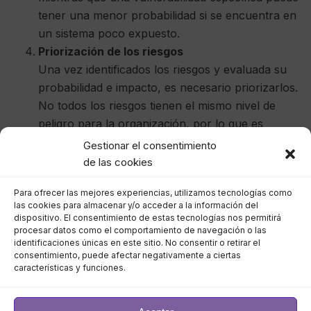
tener una menor probabilidad si se encuentra en
un sistema poco expuesto.
Priorización de los riesgos
Una vez identificados los riesgos y evaluada su
probabilidad e impacto, es necesario priorizarlos.
No todos los riesgos tienen el mismo nivel de
peligro para la organización, por lo que es
crucial asignar recursos a las áreas más críticas
Gestionar el consentimiento
primero.
de las cookies
Los riesgos con alta probabilidad y alto impacto
Para ofrecer las mejores experiencias, utilizamos tecnologías como
deben ser abordados de inmediato, mientras que
las cookies para almacenar y/o acceder a la información del
los de baja probabilidad o bajo impacto pueden
dispositivo. El consentimiento de estas tecnologías nos permitirá
procesar datos como el comportamiento de navegación o las
ser gestionados a medio o largo plazo. Un
identificaciones únicas en este sitio. No consentir o retirar el
enfoque basado en la priorización permite utilizar
consentimiento, puede afectar negativamente a ciertas
los recursos disponibles de forma más eficiente y
características y funciones.
enfocada.
Implementación de controles de seguridad