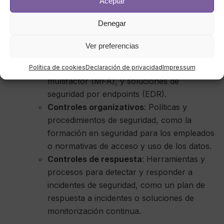
Aceptar
Una vez priorizados los riesgos, es necesario
implementar controles de seguridad adecuados
Denegar
para mitigarlos. Estos controles pueden incluir:
Ver preferencias
Controles técnicos
: Medidas como
firewalls, cifrado de datos, autenticación
Política de cookies
Declaración de privacidad
Impressum
multifactor (MFA), y soluciones de
seguridad por endpoints (EDR).
Controles organizativos
: Políticas y
procedimientos de seguridad, como la
formación en seguridad para los empleados
o normativas de acceso y uso de los datos.
Controles de respuesta
: Herramientas y
procesos para detectar y responder a
incidentes de seguridad, como un plan de
respuesta a incidentes o soluciones de
monitorización continua.