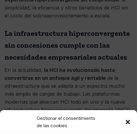
simplicidad, la eficiencia y otros beneficios de HCI sin
el costo del sobreaprovisionamiento a escala.
La infraestructura hiperconvergente
sin concesiones cumple con las
necesidades empresariales actuales
En la actualidad,
la HCI ha evolucionado hasta
convertirse en un enfoque ágil y rentable
de la
infraestructura que se adapta a un espectro mucho
más amplio de cargas de trabajo. Las plataformas
modernas que abarcan HCI todo en uno y la nueva
infraestructura hiperconvergente desagregada (dHCI)
brindan la experiencia hiperconvergente sin las
Gestionar el consentimiento
de las cookies
limitaciones de esos sistemas originales.