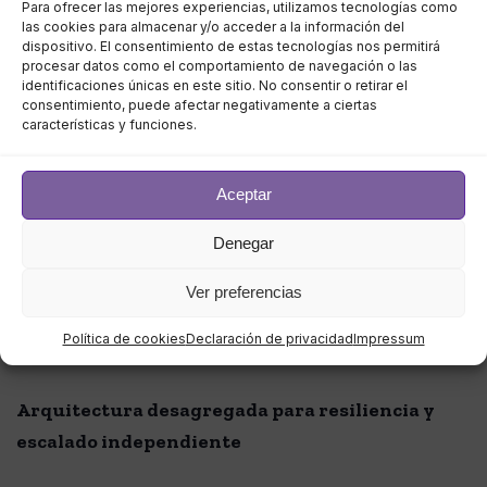
Para ofrecer las mejores experiencias, utilizamos tecnologías como
La HCI moderna supera los compromisos anteriores
las cookies para almacenar y/o acceder a la información del
y elimina las compensaciones al ofrecer una
mayor
dispositivo. El consentimiento de estas tecnologías nos permitirá
procesar datos como el comportamiento de navegación o las
disponibilidad, inteligencia impulsada por IA, mejor
identificaciones únicas en este sitio. No consentir o retirar el
rendimiento, escala flexible y costos más bajos.
consentimiento, puede afectar negativamente a ciertas
características y funciones.
Potente y eficiente, la nueva tecnología está
impulsando mejores resultados comerciales en
múltiples industrias.
Aceptar
Los beneficios incluyen una
simplificación radical a
Denegar
través de la automatización, un mayor rendimiento
Ver preferencias
de la aplicación, estrategias avanzadas de trabajo
remoto, protección integral de datos y la
Política de cookies
Declaración de privacidad
Impressum
habilitación de la nube híbrida.
Arquitectura desagregada para resiliencia y
escalado independiente