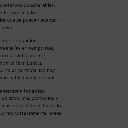
operativos considerables.
n las pymes y los
ube
que se pueden adaptar
 nuevos.
mo contar cuántos
anomalías en tiempo real,
er o un vehículo está
advierte Sam Lancia,
 IA no es perfecta. No hay
pare y bloquee la escuela”.
roporciona todas las
s de datos más completos y
 más importante es hacer lo
ncionen correctamente) antes