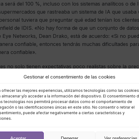
a será del 100 %, incluso con los sistemas analíticos o de
supermercados que rastreaba un sistema de IA que usaba 
 personal tuviera que preguntar qué edad tenían los client
rnfield de IDIS. «No hay forma de que un conjunto de dato
le Eye Networks, Dean Drako, está de acuerdo: «Si no pu
manera confiable, entonces tendrás muchas dificultades pa
era confiable».
es no solo tienen expectativas poco realistas sobre la prec
, sino que también pueden ser una distracción de los probl
Gestionar el consentimiento de las cookies
s están perdiendo decenas de miles de libras por día en c
 inteligencia artificial perfecta cuando podrían instalar u
a ofrecer las mejores experiencias, utilizamos tecnologías como las cookies
 almacenar y/o acceder a la información del dispositivo. El consentimiento 
 en el primer año”, agrega Barnfield. .
as tecnologías nos permitirá procesar datos como el comportamiento de
gación o las identificaciones únicas en este sitio. No consentir o retirar el
entimiento, puede afectar negativamente a ciertas características y
eda de vídeos
ciones.
Aceptar
Denegar
Ver preferencias