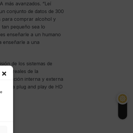
 IA más avanzados. “Leí
un conjunto de datos de 300
es para comprar alcohol y
s tan pequeño sea lo
edes enseñarle a un humano
ra enseñarle a una
isión de los sistemas de
emas reales de la
ontracción interna y externa
n sistema plug and play de HD
de