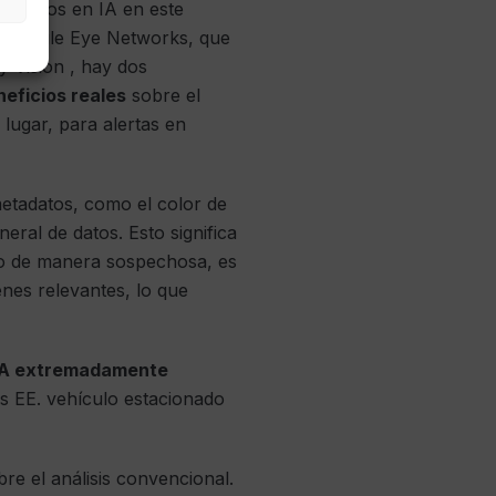
basados ​​en IA en este
ra Eagle Eye Networks, que
y Vision , hay dos
neficios reales
sobre el
 lugar, para alertas en
etadatos, como el color de
neral de datos. Esto significa
ndo de manera sospechosa, es
enes relevantes, lo que
 IA extremadamente
s EE. vehículo estacionado
re el análisis convencional.