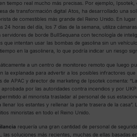
 en tiempo real mucho más precisas. Por ejemplo, Ipsotek,
esa de transformación digital Atos, ha desarrollado una so
norista de comestibles más grande del Reino Unido. En luga
as 24 horas del día, los 7 días de la semana, utiliza cámara
 servidores de borde BullSequana con tecnología de inteligen
 que intentan usar las bombas de gasolina sin un vehículo
mpo en la gasolinera, lo que podría indicar un riesgo signifi
áticamente a un centro de monitoreo remoto que luego pu
n la explanada para advertir a los posibles infractores qu
as de APAC y director de marketing de Ipsotek comenta: “La
do aprobada por las autoridades contra incendios y por UKPI
permitido al minorista trasladar al personal de sus estacion
lenar los estantes y rellenar la parte trasera de la casa”.
ios minoristas en todo el Reino Unido.
ilancia
requería una gran cantidad de personal de segurid
las soluciones más recientes, muchas de ellas basadas en