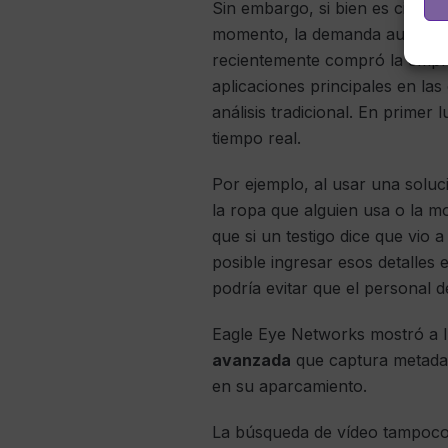
Sin embargo, si bien es cierto 
momento, la demanda aumenta a
recientemente compró la empres
aplicaciones principales en las 
análisis tradicional. En primer
tiempo real.
Por ejemplo, al usar una solu
la ropa que alguien usa o la moc
que si un testigo dice que vi
posible ingresar esos detalles
podría evitar que el personal 
Eagle Eye Networks mostró a 
avanzada
que captura metadato
en su aparcamiento.
La búsqueda de vídeo tampoco 