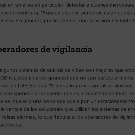
as en un área en particular, detectar a quienes merodean
dirección contraria. “Aunque algunas personas están comen
cesario. En general, puede obtener una precisión bastante b
peradores de vigilancia
algunos sistemas de análisis de vídeo son mejores que otro
s BLOB (objetos binarios grandes) que no son particularment
sénior de IDIS Europa. “A menudo provocan falsas alarmas, l
to o responden a un evento que es el resultado de factores
 se mueve o una bolsa que vuela por un estacionamiento,
a ventaja de las soluciones que utilizan los sistemas de aná
 falsas alarmas, lo que ‘faculta a los operadores de vigilan
pechosos’.