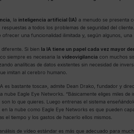
ancia
, la
inteligencia artificial (IA)
a menudo se presenta 
s respuestas a todos los problemas de seguridad del client
 ofrecer una funcionalidad ilimitada y, según algunos, una
diferente. Si bien
la IA tiene un papel cada vez mayor den
oco siempre es necesaria la
videovigilancia
con muchos sis
izando analíticas de datos existentes sin necesidad de inve
ue imitan al cerebro humano.
A es bastante tosca», admite Dean Drako, fundador y direc
a nube Eagle Eye Networks. “Básicamente eliges miles de 
o son lo que quieres. Luego entrenas el sistema enseñándol
s en la nube como Eagle Eye Networks es que pueden capa
as el tiempo y los gastos de hacerlo ellos mismos.
análisis de vídeo estándar es más que adecuado para much