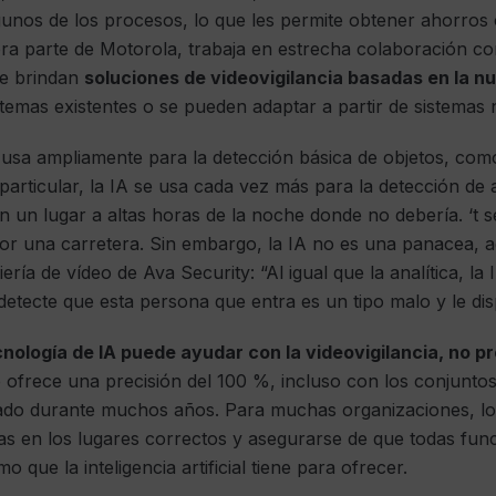
unos de los procesos, lo que les permite obtener ahorros 
ra parte de Motorola, trabaja en estrecha colaboración co
ue brindan
soluciones de videovigilancia basadas en la n
temas existentes o se pueden adaptar a partir de sistemas
e usa ampliamente para la detección básica de objetos, co
particular, la IA se usa cada vez más para la detección de 
n un lugar a altas horas de la noche donde no debería. ‘t s
por una carretera. Sin embargo, la IA no es una panacea, 
ería de vídeo de Ava Security: “Al igual que la analítica, la
tecte que esta persona que entra es un tipo malo y le dis
nología de IA puede ayudar con la videovigilancia, no p
ofrece una precisión del 100 %, incluso con los conjunto
rado durante muchos años. Para muchas organizaciones, lo
ras en los lugares correctos y asegurarse de que todas fu
mo que la inteligencia artificial tiene para ofrecer.