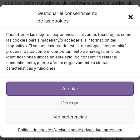
que los desarrolladores de software especializados de
terceros innoven mediante el desarrollo de soluciones
Gestionar el consentimiento
innovadoras sin servidor que satisfagan las
de las cookies
necesidades específicas de los sectores verticales
Para ofrecer las mejores experiencias, utilizamos tecnologías como
individuales del mercado.
las cookies para almacenar y/o acceder a la información del
dispositivo. El consentimiento de estas tecnologías nos permitirá
procesar datos como el comportamiento de navegación o las
Soluciones escalables y
identificaciones únicas en este sitio. No consentir o retirar el
consentimiento, puede afectar negativamente a ciertas
económicas
características y funciones.
Aceptar
Como ejemplo, hay disponible una solución ANPR de
‘sitio pequeño’ sin servidor que controla
Denegar
automáticamente el movimiento de los automóviles
incluidos en la lista blanca a través de las barreras a
Ver preferencias
través de las salidas de relé de la cámara. También
proporciona información valiosa sobre la gestión de
Política de cookies
Declaración de privacidad
Impressum
aparcamientos, como el «tiempo empleado» y las