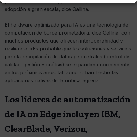
por la Fundación Linux, pueden impulsar aún más la
adopción a gran escala, dice Gallina.
El hardware optimizado para IA es una tecnología de
computación de borde prometedora, dice Gallina, con
muchos productos que ofrecen interoperabilidad y
resiliencia. «Es probable que las soluciones y servicios
para la recopilación de datos perimetrales (control de
calidad, gestión y análisis) se expandan enormemente
en los próximos años: tal como lo han hecho las
aplicaciones nativas de la nube», agrega.
Los líderes de automatización
de IA on Edge incluyen IBM,
ClearBlade, Verizon,