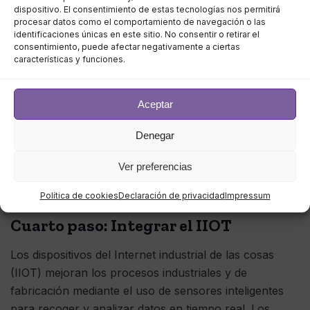
dispositivo. El consentimiento de estas tecnologías nos permitirá
y organizado, como una sala de control? ¿Qué
procesar datos como el comportamiento de navegación o las
proximidad tendrá la informática con respecto al lugar
identificaciones únicas en este sitio. No consentir o retirar el
consentimiento, puede afectar negativamente a ciertas
físico donde se recogen y analizan los datos?
características y funciones.
En todos los casos, algunos requisitos comunes para
una solución de integración de borde son
Aceptar
Denegar
Autocontrol;
Autoprotección;
Ver preferencias
Redundancia integrada; y
Análisis predictivo.
Política de cookies
Declaración de privacidad
Impressum
Cuarto paso: Integrar el IIOT
Los dispositivos del Internet industrial de las cosas
(IIOT) mejoran los procesos industriales y de
fabricación mediante el uso de sensores inteligentes
para recoger y analizar datos en tiempo real. Los