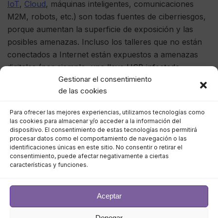
IoT
,
Cloud
, máquinas inteligentes, comunicaciones
M2M, robots, etc.) son todas fuentes de ciberriesgos,
porque aumentan la superficie de exposición y las
posibles amenazas. Incluso los talleres que no están
conectados a Internet están expuestos a amenazas
digitales (por ejemplo, una llave USB infectada
Gestionar el consentimiento
con
malware
conectada a un equipo de producción,
de las cookies
para su mantenimiento o transferencia de datos). Los
datos, especialmente los de producción, son uno de
Para ofrecer las mejores experiencias, utilizamos tecnologías como
los principales objetivos de los ciberataques en la
las cookies para almacenar y/o acceder a la información del
actualidad.
dispositivo. El consentimiento de estas tecnologías nos permitirá
procesar datos como el comportamiento de navegación o las
identificaciones únicas en este sitio. No consentir o retirar el
También lo es el uso generalizado de
software
(ERP,
consentimiento, puede afectar negativamente a ciertas
características y funciones.
CAD, ofimática, etc.) dentro de un enfoque de gestión
formalizado (selección, actualización y configuración).
Aceptar
Asegurar el acceso físico ya no es suficiente para
Denegar