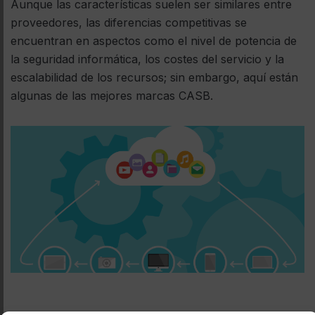
Aunque las características suelen ser similares entre
proveedores, las diferencias competitivas se
encuentran en aspectos como el nivel de potencia de
la seguridad informática, los costes del servicio y la
escalabilidad de los recursos; sin embargo, aquí están
algunas de las mejores marcas CASB.