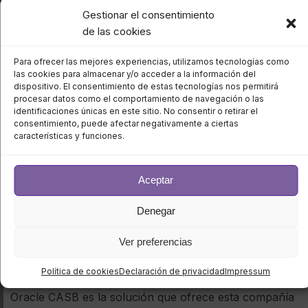
Gestionar el consentimiento
de las cookies
Symantec
Para ofrecer las mejores experiencias, utilizamos tecnologías como
Symantec Corporation es la empresa de seguridad
las cookies para almacenar y/o acceder a la información del
informática que comercializa el reconocido antivirus
dispositivo. El consentimiento de estas tecnologías nos permitirá
procesar datos como el comportamiento de navegación o las
de la marca Norton, por lo que su trayectoria está
identificaciones únicas en este sitio. No consentir o retirar el
más que contrastada. El CASB de Symantec se llama
consentimiento, puede afectar negativamente a ciertas
características y funciones.
CloudSOC Cloud Access Security Broker. El alto
rendimiento de este servicio le valió la distinción
«Gartner Peer Insights Customers’ Choice» en 2019,
Aceptar
gracias a sus algoritmos de aprendizaje automático
que ejecutan sistemáticamente medidas de seguridad
Denegar
acordes a cada situación.
Ver preferencias
Oracle
Política de cookies
Declaración de privacidad
Impressum
Oracle CASB es la solución que ofrece esta compañía