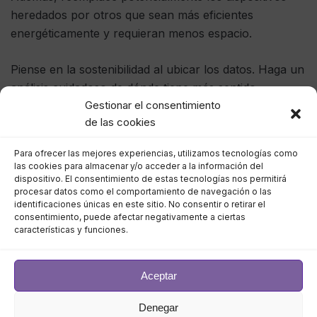
heredados por otros que sean más eficientes
energéticamente y requieran menos espacio.
Piense en la sostenibilidad al ubicar los datos. Haga un
análisis cuidadoso de dónde tiene más sentido
Gestionar el consentimiento
almacenar sus datos. Por ejemplo, algunos centros de
de las cookies
datos en la nube son energéticamente eficientes y han
priorizado la sostenibilidad. Podría tener más sentido
Para ofrecer las mejores experiencias, utilizamos tecnologías como
almacenar algunos datos en un entorno perimetral,
las cookies para almacenar y/o acceder a la información del
como cuando se procesan datos de IoT. Considere la
dispositivo. El consentimiento de estas tecnologías nos permitirá
procesar datos como el comportamiento de navegación o las
energía y el equipo necesarios para mover y enrutar
identificaciones únicas en este sitio. No consentir o retirar el
datos entre entornos y para mantener esos entornos.
consentimiento, puede afectar negativamente a ciertas
características y funciones.
Tenga en cuenta los recursos necesarios para realizar
copias de seguridad y archivar datos.
Aceptar
Optimizar la utilización de recursos. Muchas
organizaciones tienen sistemas de almacenamiento
Denegar