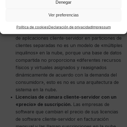
las características esenciales de computación en
Denegar
la nube. El navegador no es el factor
Ver preferencias
determinante en un sistema en la nube.
Particionamiento de la base de datos del
Política de cookies
Declaración de privacidad
Impressum
servidor.
La partición de una sola base de datos
de aplicaciones cliente-servidor en particiones de
clientes separadas no es un modelo de «múltiples
inquilinos» en la nube, porque una base de datos
compartida no proporciona «diferentes recursos
físicos y virtuales asignados y reasignados
dinámicamente de acuerdo con la demanda del
consumidor», esto es no es una arquitectura de
sistema en la nube.
Licencias de cámara cliente-servidor con un
«precio» de suscripción.
Las empresas de
software que cambian el precio de sus licencias
de software cliente-servidor en facturación
mensual y las llaman suscripciones en la nube