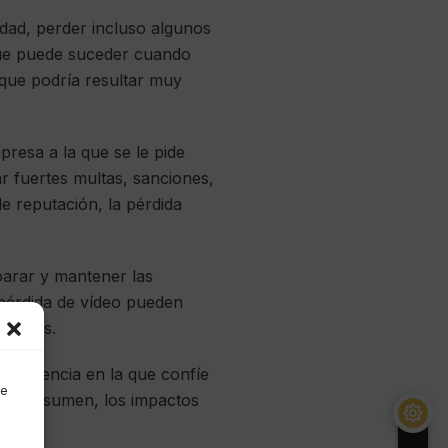
dad, perder incluso algunos
que puede suceder cuando
 que podría resultar muy
resa a la que se le pide
r fuertes multas, sanciones,
de reputación, la pérdida
parar y mantener las
 pérdida de vídeo pueden
cativas.
inteligencia en la que confíe
de
. En resumen, los impactos