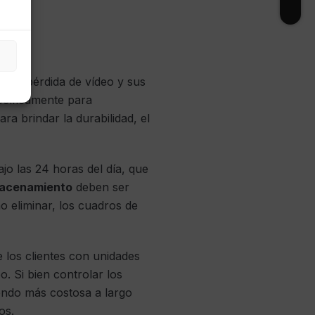
a
e la pérdida de vídeo y sus
ecíficamente para
ra brindar la durabilidad, el
jo las 24 horas del día, que
macenamiento
deben ser
o eliminar, los cuadros de
 los clientes con unidades
. Si bien controlar los
iendo más costosa a largo
os.