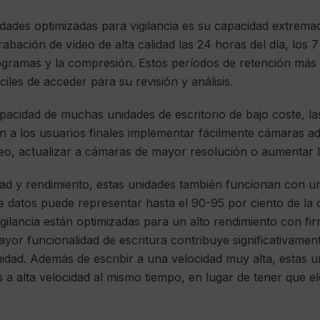
nidades optimizadas para vigilancia es su capacidad extrem
bación de vídeo de alta calidad las 24 horas del día, los 7
togramas y la compresión. Estos períodos de retención más
iles de acceder para su revisión y análisis.
acidad de muchas unidades de escritorio de bajo coste, la
en a los usuarios finales implementar fácilmente cámaras a
eo, actualizar a cámaras de mayor resolución o aumentar l
 y rendimiento, estas unidades también funcionan con una
de datos puede representar hasta el 90-95 por ciento de la
vigilancia están optimizadas para un alto rendimiento con f
ayor funcionalidad de escritura contribuye significativamen
nidad. Además de escribir a una velocidad muy alta, estas 
 a alta velocidad al mismo tiempo, en lugar de tener que ele