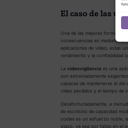
fun
El caso de las un
Una de las mejores formas en q
consecuencias es mediante el u
aplicaciones de vídeo, estas un
rendimiento y la confiabilidad q
La
videovigilancia
es una aplic
son extremadamente exigentes p
capaces de mantenerse al día c
vídeo perdidos y el tiempo de in
Desafortunadamente, a menudo 
de escritorio de capacidad mod
costes es un esfuerzo noble, e
plazo, ya sea por fallas en el 