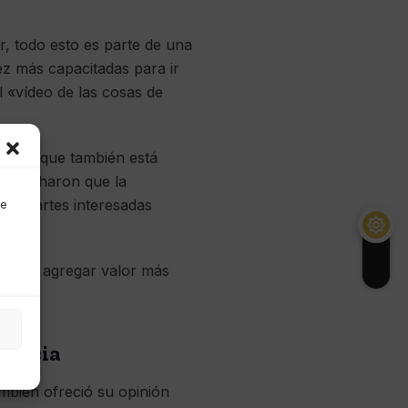
, todo esto es parte de una
ez más capacitadas para ir
l «vídeo de las cosas de
, sino que también está
 escucharon que la
más partes interesadas
de
 deben agregar valor más
lancia
mbién ofreció su opinión