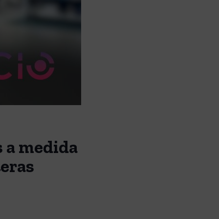
s a medida
teras