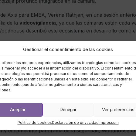
ndizaje profundo integrados en la cámara.
de Axis para EMEA, Verena Rathjen, en una sesión anterior
lia de la
videovigilancia
, ya que las cámaras están cada v
 Woodhouse describió este ecosistema en desarrollo como e
Gestionar el consentimiento de las cookies
á impactando los ecosistemas de
videovigilancia
existentes
os diseñadores e integradores de sistemas. Los asistentes
a ofrecer las mejores experiencias, utilizamos tecnologías como las cookies
tor ha cambiado sus roles, ya que ahora deben hablar con 
 almacenar y/o acceder a la información del dispositivo. El consentimiento 
as tecnologías nos permitirá procesar datos como el comportamiento de
guridad.
gación o las identificaciones únicas en este sitio. No consentir o retirar el
entimiento, puede afectar negativamente a ciertas características y
fica que ahora los integradores y consultores de sistemas
ciones.
que los dispositivos homólogos que están instalando.
Aceptar
Denegar
Ver preferencias
e que afectan al mercado de la videovigi
Política de cookies
Declaración de privacidad
Impressum
IA y el cambiante panorama de la seguridad, Woodhouse ta