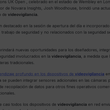
ons UK Open , celebrado en el estadio de Wembley en Lon
dor de Novaira Insights, Josh Woodhouse, brindó una actua
o de
videovigilancia
.
n destacado en la sesión de apertura del día e incorporad
de trabajo de seguridad y no relacionados con la seguridad
indará nuevas oportunidades para los diseñadores, integr
eguridad involucrados en la
videovigilancia
, a medida que 
eras tradicionales.
rendizaje profundo en los dispositivos de
videovigilancia
en
ra se pueden integrar sensores adicionales en las cámaras
e recopilación de datos para otros fines operativos comerc
cionales.
 casi todos los dispositivos de
videovigilancia
en red envi