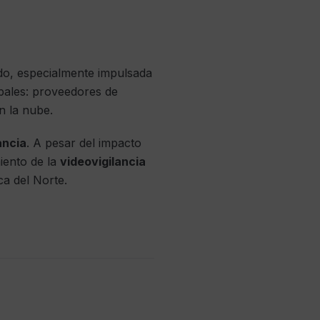
do, especialmente impulsada
pales: proveedores de
n la nube.
ancia
. A pesar del impacto
miento de la
videovigilancia
a del Norte.