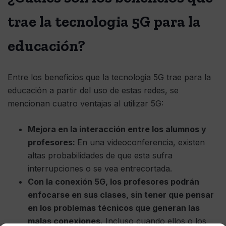
trae la tecnologia 5G para la
educación?
Entre los beneficios que la tecnologia 5G trae para la
educación a partir del uso de estas redes, se
mencionan cuatro ventajas al utilizar 5G:
Mejora en la interacción entre los alumnos y
profesores:
En una videoconferencia, existen
altas probabilidades de que esta sufra
interrupciones o se vea entrecortada.
Con la conexión 5G, los profesores podrán
enfocarse en sus clases, sin tener que pensar
en los problemas técnicos que generan las
malas conexiones.
Incluso cuando ellos o los