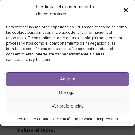
alumnos se conecten desde sitios remotos.
Gestionar el consentimiento
Además,
aumentará el flujo de intercambio de
de las cookies
material informativo, ya que la rapidez de las
Para ofrecer las mejores experiencias, utilizamos tecnologías como
redes permitirá enviar y descargar archivos
las cookies para almacenar y/o acceder a la información del
pesados en pocos segundos
.
dispositivo. El consentimiento de estas tecnologías nos permitirá
procesar datos como el comportamiento de navegación o las
Educación acelerada de calidad y adopción del
identificaciones únicas en este sitio. No consentir o retirar el
aprendizaje inmersivo:
Algunas prácticas
consentimiento, puede afectar negativamente a ciertas
requieren de la experiencia táctil o de la
características y funciones.
presencia en un laboratorio. Sin embargo, con la
significativa mejora de velocidad en las
Aceptar
redes,
podrán integrarse a las aulas la realidad
virtual y la realidad aumentada.
Denegar
La tecnología 5G proporcionará una mayor
Ver preferencias
capacidad de red y una experiencia agradable
que permite a estudiantes
explorar conceptos
Política de cookies
Declaración de privacidad
Impressum
complejos a través de imágenes, pellizcos e
incluso el tacto.