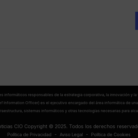
es informáticos responsables de la estrategia corporativa, la innovación y l
f Information Officer) es el ejecutivo encargado del área informática de una 
raestructura, sistemas informáticos y otras tecnologías necesarias para alc
ticias CIO Copyright © 2025. Todos los derechos reservad
-
-
Política de Privacidad
Aviso Legal
Política de Cookies