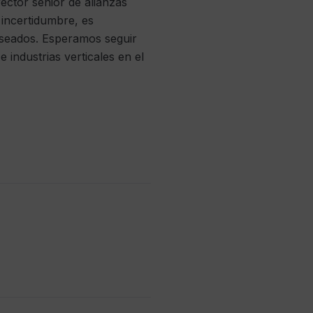
rector senior de alianzas
 incertidumbre, es
eseados. Esperamos seguir
industrias verticales en el