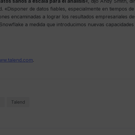
atos sanos a escala para el análisis
«, dijo Andy Smith, di
d. «Disponer de datos fiables, especialmente en tiempos de
ones encaminadas a lograr los resultados empresariales d
Snowflake a medida que introducimos nuevas capacidades e 
ww.talend.com
.
e
Talend