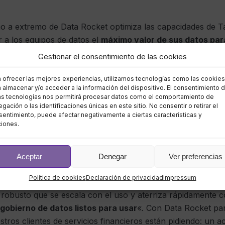
mo a extremo de Data Rocket optimiza las capacidades de T
 a los equipos de datos el
máximo valor de sus datos par
s resultados empresariales deseados en un entorno rob
Gestionar el consentimiento de las cookies
a ofrecer las mejores experiencias, utilizamos tecnologías como las cookies
 proporcionarán a los clientes conjuntos un soporte líder e
 almacenar y/o acceder a la información del dispositivo. El consentimiento 
as tecnologías nos permitirá procesar datos como el comportamiento de
 disminuir el desgaste de los clientes, aumentar el ROI y a
gación o las identificaciones únicas en este sitio. No consentir o retirar el
s datos
.
entimiento, puede afectar negativamente a ciertas características y
ciones.
illo manejo
Aceptar
Denegar
Ver preferencias
 satisfacer todas las necesidades de una organización es 
Política de cookies
Declaración de privacidad
Impressum
ne, CEO de Passerelle. «Data Rocket es una solución integ
 robusto que se escala con el uso y aterriza rápidamente 
gobierno de datos listos para usar
«. Con Data Rocket par
ros clientes de servicios financieros están pidiendo: un a