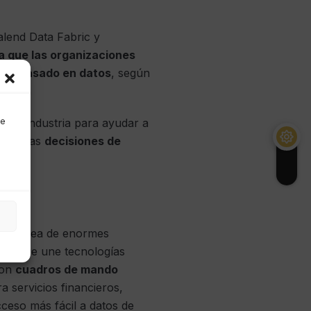
alend Data Fabric y
a que las organizaciones
usto basado en datos
, según
n la industria para ayudar a
de
poyar las
decisiones de
una tarea de enormes
ral que une tecnologías
con
cuadros de mando
a servicios financieros,
cceso más fácil a datos de