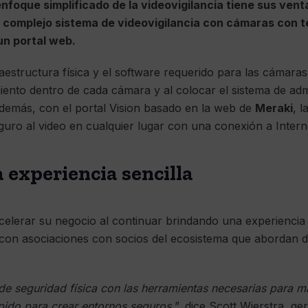
 enfoque simplificado de la videovigilancia tiene sus ven
 complejo sistema de videovigilancia con cámaras con t
un portal web.
raestructura física y el software requerido para las cámaras 
ento dentro de cada cámara y al colocar el sistema de adm
Además, con el portal Vision basado en la web de
Meraki
, 
eguro al video en cualquier lugar con una conexión a Intern
 experiencia sencilla
acelerar su negocio al continuar brindando una experiencia 
 con asociaciones con socios del ecosistema que abordan 
 seguridad física con las herramientas necesarias para m
pido para crear entornos seguros
”, dice Scott Wierstra, ge