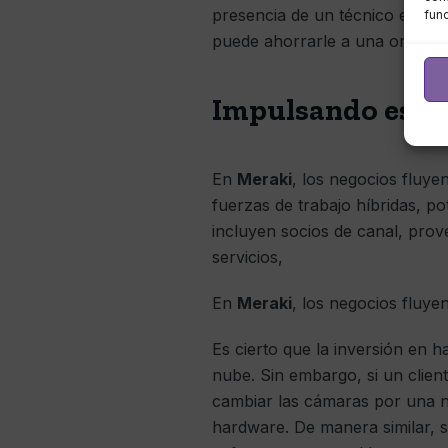
presencia de un técnico en el 
fun
puede ahorrarle a una organiz
Impulsando espac
En
Meraki
, los negocios fluy
fuerzas de trabajo híbridas, p
incluyen socios de canal, prov
servicios,
En
Meraki
, los negocios fluy
Es cierto que la inversión en 
nube. Sin embargo, si un client
cambiar las cámaras por una n
hardware. De manera similar, si