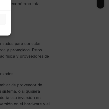
mpacto económico total,
orizados para conectar
ros y protegidos. Estos
dad física y proveedores de
rizados
cambiar de proveedor de
sistema, o si quisiera
dería esa inversión en
versión en el hardware y el