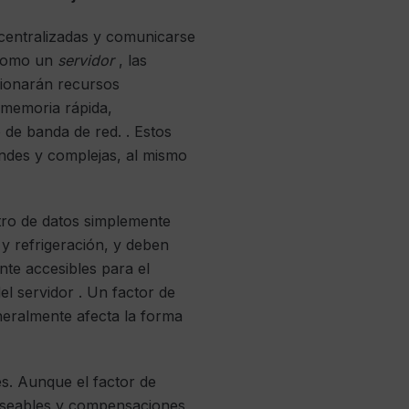
centralizadas y comunicarse
 como un
servidor
, las
ionarán recursos
e memoria rápida,
de banda de red. . Estos
andes y complejas, al mismo
ntro de datos simplemente
 y refrigeración, y deben
ente accesibles para el
l servidor . Un factor de
neralmente afecta la forma
es. Aunque el factor de
deseables y compensaciones