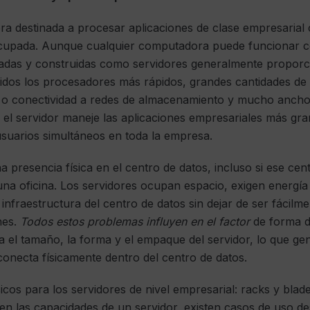
a destinada a procesar aplicaciones de clase empresarial 
ocupada. Aunque cualquier computadora puede funcionar
adas y construidas como servidores generalmente proporc
cluidos los procesadores más rápidos, grandes cantidades d
 o conectividad a redes de almacenamiento y mucho ancho 
 el servidor maneje las aplicaciones empresariales más gr
suarios simultáneos en toda la empresa.
a presencia física en el centro de datos, incluso si ese ce
una oficina. Los servidores ocupan espacio, exigen energía
 infraestructura del centro de datos sin dejar de ser fácilm
nes.
Todos estos problemas influyen en el factor
de forma de
 el tamaño, la forma y el empaque del servidor, lo que ge
 conecta físicamente dentro del centro de datos.
cos para los servidores de nivel empresarial: racks y blad
 en las capacidades de un servidor, existen casos de uso 