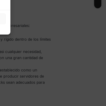
os empresariales:
y rígido dentro de los límites
si cualquier necesidad,
con una gran cantidad de
 establecido como un
de producir servidores de
racks sean adecuados para