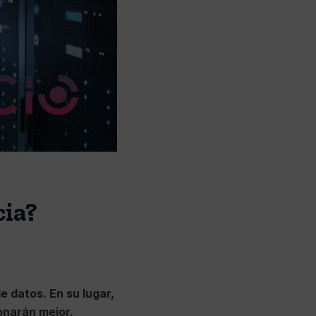
cia?
e datos. En su lugar,
onarán mejor.