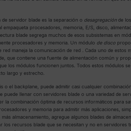
 de servidor blade es la separación o
desagregación
de lo
onal empaqueta procesadores, memoria, E/S, disco, aliment
uitectura blade segrega muchos de esos subsistemas en m
lmente procesadores y memoria. Un módulo
de disco
propo
 red maneja la comunicación de red
.
Cada uno de estos m
de, que contiene una fuente de alimentación común y prop
 que los módulos funcionen juntos. Todos estos módulos
to largo y estrecho.
sis o el backplane, puede admitir casi cualquier combinac
 se puede llenar con servidores blade o una variedad de se
 la combinación óptima de recursos informáticos para sati
procesadores y memoria para admitir más aplicaciones, si
ta más almacenamiento, agregue algunos blades de almacena
ar los recursos blade que se necesitan y no en servidores 