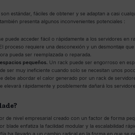
son estándar, fáciles de obtener y se adaptan a casi cualqu
también presenta algunos inconvenientes potenciales :
e puede acceder fácil o rápidamente a los servidores en r
 El proceso requiere una desconexión y un desmontaje q
dora pueda ser reemplazada o reparada.
 espacios pequeños.
Un rack puede ser engorroso en es
ede ser muy ineficiente cuando solo se necesitan unos poc
e debe abordar el calor generado por un rack de servidores;
e elevará rápidamente y posiblemente dañará los servidore
blade?
or de nivel empresarial creado con un factor de forma pe
or blade enfatiza la facilidad modular y la escalabilidad ráp
fía ha llevado a un cambio radical en la forma en que se o