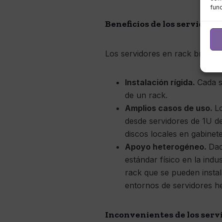
fun
Beneficios de los servidore
Los servidores en rack brindan
Instalación rígida.
Cada s
de un rack.
Amplios casos de uso.
L
desde servidores de 1U d
discos locales en gabinet
Apoyo heterogéneo.
Dad
estándar físico en la ind
rack que se pueden insta
entornos de servidores h
Inconvenientes de los serv