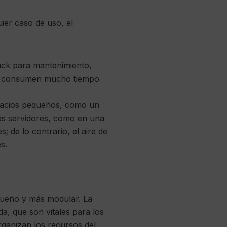
ier caso de uso, el
ack para mantenimiento,
ue consumen mucho tiempo
pacios pequeños, como un
os servidores, como en una
 de lo contrario, el aire de
s.
queño y más modular. La
ida, que son vitales para los
rganizan los recursos del