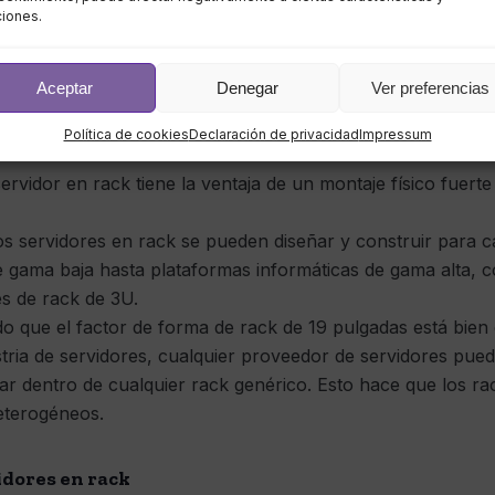
ciones.
s en rack
Aceptar
Denegar
Ver preferencias
 una serie de beneficios atractivos para los centros de dat
Política de cookies
Declaración de privacidad
Impressum
ervidor en rack tiene la ventaja de un montaje físico fuerte 
os servidores en rack se pueden diseñar y construir para ca
e gama baja hasta plataformas informáticas de gama alta, 
es de rack de 3U.
o que el factor de forma de rack de 19 pulgadas está bien
ustria de servidores, cualquier proveedor de servidores pue
lar dentro de cualquier rack genérico. Esto hace que los 
eterogéneos.
idores en rack