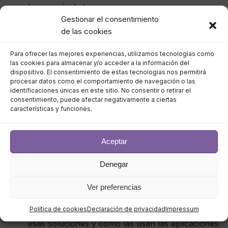
la mayoría de las empresas.
Gestionar el consentimiento
de las cookies
* La seguridad puede obstaculizar
el rendimiento y costar mucho
Para ofrecer las mejores experiencias, utilizamos tecnologías como
las cookies para almacenar y/o acceder a la información del
dispositivo. El consentimiento de estas tecnologías nos permitirá
más dinero cada mes si no se
procesar datos como el comportamiento de navegación o las
identificaciones únicas en este sitio. No consentir o retirar el
integra correctamente en las
consentimiento, puede afectar negativamente a ciertas
características y funciones.
aplicaciones y los almacenes de
datos.
Aceptar
Los proveedores de la nube se benefician de la
Denegar
venta de servicios de computación y
almacenamiento, y si sus soluciones de
Ver preferencias
ciberseguridad consumen más ciclos de CPU de
Política de cookies
Declaración de privacidad
Impressum
los que deberían, entonces es hora de rediseñar
esas soluciones y cómo las usan las aplicaciones.