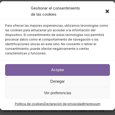
Gestionar el consentimiento
Por su parte,
la HCI combina y virtualiza toda la pila
de las cookies
de hardware, pero mantiene los recursos en las
instalaciones para reducir la latencia y aumentar la
Para ofrecer las mejores experiencias, utilizamos tecnologías como
visibilidad.
La
infraestructura hiperconvergente
es
las cookies para almacenar y/o acceder a la información del
dispositivo. El consentimiento de estas tecnologías nos permitirá
el siguiente paso lógico en la evolución de los centros
procesar datos como el comportamiento de navegación o las
de datos. Primero fue la infraestructura tradicional,
identificaciones únicas en este sitio. No consentir o retirar el
consentimiento, puede afectar negativamente a ciertas
que contemplaba una arquitectura discreta de redes,
características y funciones.
servidores y almacenamiento. Después vino la
infraestructura convergente
, que aprovechó la red
Aceptar
definida por software para ayudar a virtualizar el
almacenamiento y la gestión de la red. Ahora, la HCI
Denegar
permite combinar las funciones clave de las
tecnologías de computación, almacenamiento y red
Ver preferencias
como un único clúster de TI.
Política de cookies
Declaración de privacidad
Impressum
Dar el paso a la
HCI
ofrece varias ventajas para las