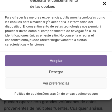
Gestionar el consentimiento
cargas de trabajo perimetrales, o puede ser una de las
de las cookies
muchas organizaciones que recientemente nos dijeron
que los métodos de entrega dinámica están forzando
Para ofrecer las mejores experiencias, utilizamos tecnologías como
migraciones frecuentes de datos y servicios.
las cookies para almacenar y/o acceder a la información del
dispositivo. El consentimiento de estas tecnologías nos permitirá
procesar datos como el comportamiento de navegación o las
identificaciones únicas en este sitio. No consentir o retirar el
consentimiento, puede afectar negativamente a ciertas
características y funciones.
El gobierno de datos efectivo
es esencial
Aceptar
Denegar
También está la cuestión no trivial del gobierno de
datos en un mundo híbrido , especialmente uno en el
Ver preferencias
que los proveedores de la nube ofrecen herramientas
Política de cookies
Declaración de privacidad
Impressum
avanzadas de análisis y aprendizaje automático que
pueden operar con grandes volúmenes de datos
provenientes de múltiples fuentes. Cualquier análisis