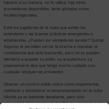
hacerlo a su manera, no lo utilice; hay otros
proveedores disponibles, tanto globales como
locales/regionales.
Evite los jugadores de la nube que evitan los
estándares y las buenas prácticas emergentes o
establecidas. ¿Pueden los vendedores ayudar? Quizás.
Algunos le permiten cerrar la brecha e impulsar la
consistencia que está buscando, pero otros pueden
alentarlo a aceptar su estilo, su arquitectura. La
experiencia le dice que tenga mucho cuidado con
cualquier bloqueo de proveedor.
Obtener un control sólido sobre cómo implementar,
optimizar y administrar el almacenamiento en la nube
híbrida ya es bastante desafiante, pero solo
empeorará. Solo piense: es posible que tenga nuevas