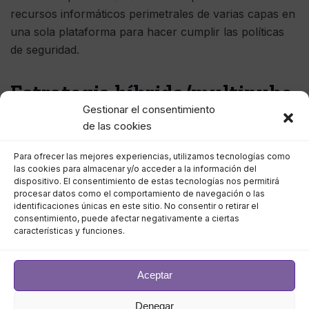
recursos informáticos perimetrales de varias capas en
una sola plataforma para hacer cumplir las políticas
de seguridad.
Estrategia híbrida/multinube
Gestionar el consentimiento
de las cookies
Un punto destacado clave de la creciente
adopción de
la nube
es que las empresas dependen mucho menos
Para ofrecer las mejores experiencias, utilizamos tecnologías como
las cookies para almacenar y/o acceder a la información del
de las fuentes de una sola
nube
, eligiendo en su lugar
dispositivo. El consentimiento de estas tecnologías nos permitirá
una estrategia de nube híbrida (80 %) o adoptando un
procesar datos como el comportamiento de navegación o las
entorno de varias nubes (92 %). Y por una buena
identificaciones únicas en este sitio. No consentir o retirar el
consentimiento, puede afectar negativamente a ciertas
razón: una estrategia de múltiples nubes está
características y funciones.
optimizada para brindar flexibilidad y adaptabilidad, dos
cualidades esenciales para las organizaciones
Aceptar
preparadas para el futuro.
Denegar