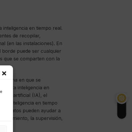
 inteligencia en tiempo real.
ntes de recopilar,
nal (en las instalaciones). En
El borde puede ser cualquier
nes que se comparten con la
na forma en que se
n esta inteligencia en
de
ia artificial (IA), el
 La inteligencia en tiempo
is de datos pueden ayudar a
 seguimiento, la supervisión,