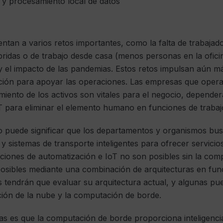
y procesamiento local de datos
ntan a varios retos importantes, como la falta de trabajado
bridas o de trabajo desde casa (menos personas en la oficina
 el impacto de las pandemias. Estos retos impulsan aún má
ación para apoyar las operaciones. Las empresas que oper
imiento de los activos son vitales para el negocio, depende
T para eliminar el elemento humano en funciones de trabajo
sto puede significar que los departamentos y organismos b
tal y sistemas de transporte inteligentes para ofrecer servi
ciones de automatización e IoT no son posibles sin la com
osibles mediante una combinación de arquitecturas en fun
 tendrán que evaluar su arquitectura actual, y algunas pu
ión de la nube y la computación de borde.
as es que la computación de borde proporciona inteligenci