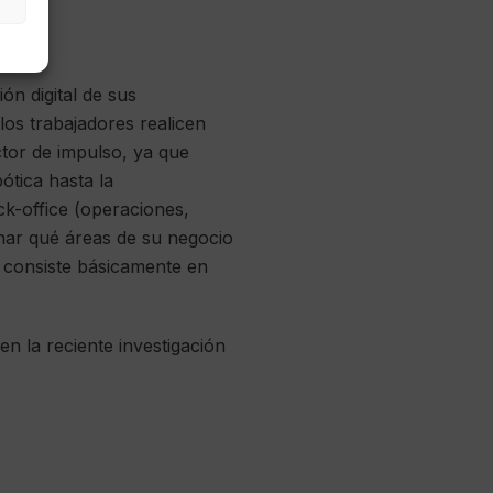
o?
n digital de sus
os trabajadores realicen
actor de impulso, ya que
ótica hasta la
k-office (operaciones,
minar qué áreas de su negocio
al consiste básicamente en
n la reciente investigación