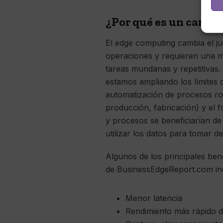
¿Por qué es un cambio
El edge computing cambia el ju
operaciones y requieren una m
tareas mundanas y repetitivas. 
estamos ampliando los límites 
automatización de procesos ro
producción, fabricación) y el f
y procesos se beneficiarían de 
utilizar los datos para tomar d
Algunos de los principales ben
de BusinessEdgeReport.com in
Menor latencia
Rendimiento más rápido de