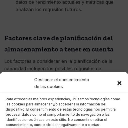
datos de rendimiento actuales y métricas que
analizan los requisitos futuros.
Factores clave de planificación del
almacenamiento a tener en cuenta
Los factores a considerar en la planificación de la
capacidad incluyen los posibles requisitos de
almacenamiento de datos de proyectos
Gestionar el consentimiento
futuros. También se debe considerar la arquitectura de
de las cookies
almacenamiento utilizada. Por ejemplo, el
almacenamiento en niveles permite que los elementos
Para ofrecer las mejores experiencias, utilizamos tecnologías como
las cookies para almacenar y/o acceder a la información del
a los que se accede con menos frecuencia se muevan
dispositivo. El consentimiento de estas tecnologías nos permitirá
a un tipo de almacenamiento más bajo y menos
procesar datos como el comportamiento de navegación o las
identificaciones únicas en este sitio. No consentir o retirar el
costoso, lo que libera niveles más rápidos y más
consentimiento, puede afectar negativamente a ciertas