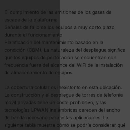
El cumplimiento de las emisiones de los gases de
escape de la plataforma
Señales de fallo de los equipos a muy corto plazo
durante el funcionamiento
Planificación del mantenimiento basado en la
condición (CBM). La naturaleza del despliegue significa
que los equipos de perforación se encuentran con
frecuencia fuera del alcance del WiFi de la instalación
de almacenamiento de equipos.
La cobertura celular es inexistente en esta ubicación.
La construcción y el despliegue de torres de telefonía
móvil privadas tiene un coste prohibitivo, y las
tecnologías LPWAN inalámbricas carecen del ancho
de banda necesario para estas aplicaciones. La
siguiente tabla muestra cómo se podría considerar qué