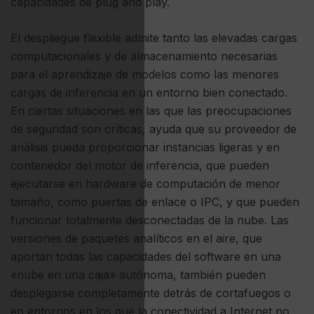
capacidades de plug and play.
El despliegue flexible admite tanto las elevadas cargas
computacionales y de almacenamiento necesarias
para el aprendizaje de modelos como las menores
cargas de inferencia en un entorno bien conectado.
En ciertas situaciones en las que las preocupaciones
de seguridad son críticas, ayuda que su proveedor de
análisis pueda proporcionar instancias ligeras y en
contenedor del motor de inferencia, que pueden
ejecutarse en hardware de computación de menor
tamaño, como puertas de enlace o IPC, y que pueden
funcionar totalmente desconectadas de la nube. Las
versiones de paquetes analíticos en el aire, que
aportan todas las capacidades del software en una
«nube en una caja» autónoma, también pueden
desplegarse completamente detrás de cortafuegos o
en entornos en los que la conectividad a Internet no