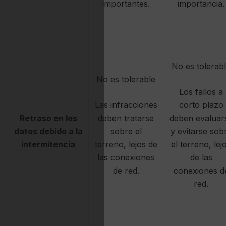
importantes.
importancia.
No es tolerab
No es tolerable
Los fallos a
Las infracciones
corto plazo
Retraso en los
deben tratarse
deben evaluar
datos debido a la
sobre el
y evitarse sob
intermitencia
terreno, lejos de
el terreno, lej
las conexiones
de las
de red.
conexiones d
red.