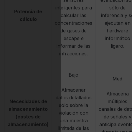
sensores
evaluación so
inteligentes para
sólo de
Potencia de
calcular las
inferencia y s
cálculo
concentraciones
ejecutan en
de gases de
hardware
escape e
informático
informar de las
ligero.
infracciones.
Bajo
Med
Almacenar
Almacena
datos detallados
Necesidades de
múltiples
sólo sobre la
almacenamiento
canales de dat
violación con
(costes de
de señales y
una muestra
almacenamiento)
anticipa event
limitada de las