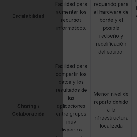
Facilidad para
requerido para
aumentar los
el hardware de
Escalabilidad
recursos
borde y el
informáticos.
posible
rediseño y
recalificación
del equipo.
Facilidad para
compartir los
datos y los
resultados de
Menor nivel de
las
reparto debido
Sharing /
aplicaciones
a la
Colaboración
entre grupos
infraestructura
muy
localizada
dispersos