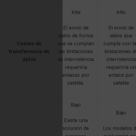
Alta
Alto
El envío de
El envío de
datos de forma
datos que
Costes de
que se cumplan
cumpla con l
transferencia de
las limitaciones
limitaciones d
datos
de intermitencia
intermitencia
requeriría
requeriría un
enlaces por
enlace por
satélite.
satélite
Bajo
Bajo
Existe una
solución de
Los modelos 