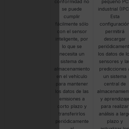
conformidad no
pequeño PC
se puede
industrial (IPC
cumplir
Esta
fácilmente sólo
configuració
con el sensor
permitirá
inteligente, por
descargar
lo que se
periódicamen
necesita un
los datos de l
sistema de
sensores y la
almacenamiento
predicciones 
en el vehículo
un sistema
para mantener
central de
los datos de las
almacenamien
emisiones a
y aprendizaj
corto plazo y
para realizar
transferirlos
análisis a larg
periódicamente
plazo y
al
actualizar lo