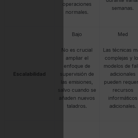
durante varia
operaciones
semanas.
normales.
Bajo
Med
No es crucial
Las técnicas m
ampliar el
complejas y l
enfoque de
modelos de fal
Escalabilidad
supervisión de
adicionales
las emisiones,
pueden requer
salvo cuando se
recursos
añaden nuevos
informáticos
taladros.
adicionales.