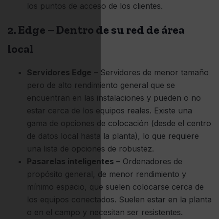
los puntos de acceso de los clientes.
2. Edge – Dentro de su red de área
local
Servidores Edge
– Servidores de menor tamaño
pero de alto rendimiento general que se
encuentran en las instalaciones y pueden o no
estar cerca de los equipos reales. Existe una
gama de opciones de colocación (desde el centro
de datos local hasta la planta), lo que requiere
una lista de opciones de robustez.
Pasarelas inteligentes
– Ordenadores de
propósito general, de menor rendimiento y
mínimo espacio, que suelen colocarse cerca de
los equipos conectados. Suelen estar en la planta
o en el campo y necesitan ser resistentes.