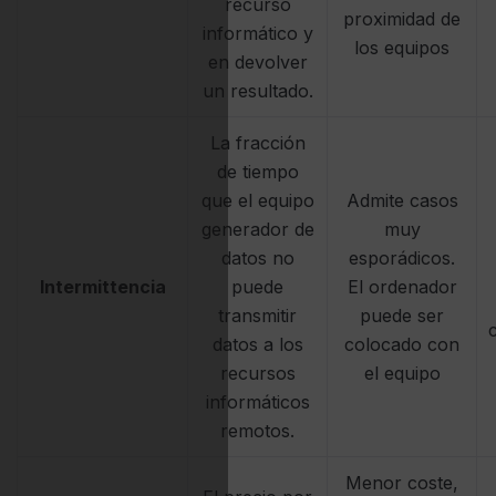
recurso
proximidad de
informático y
los equipos
en devolver
un resultado.
La fracción
de tiempo
que el equipo
Admite casos
generador de
muy
datos no
esporádicos.
Intermittencia
puede
El ordenador
transmitir
puede ser
datos a los
colocado con
recursos
el equipo
informáticos
remotos.
Menor coste,