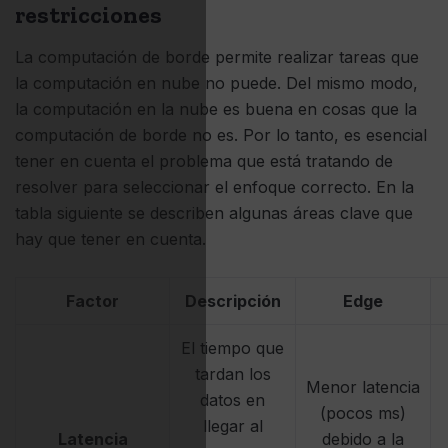
restricciones
La computación de borde permite realizar tareas que
la computación en nube no puede. Del mismo modo,
la computación en la nube es buena en cosas que la
computación de borde no es. Por lo tanto, es esencial
tener en cuenta el problema que está tratando de
resolver para seleccionar el enfoque correcto. En la
tabla siguiente se describen algunas áreas clave que
hay que tener en cuenta.
Factor
Descripción
Edge
El tiempo que
tardan los
Menor latencia
datos en
(pocos ms)
llegar al
Latencia
debido a la