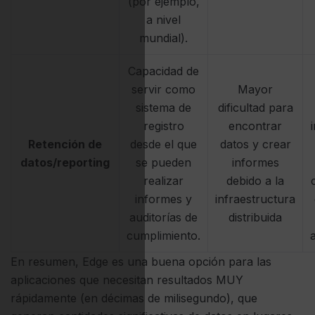
(por ejemplo,
a nivel
mundial).
Capacidad de
servir como
Mayor
sistema de
dificultad para
registro
encontrar
Retención de
desde el que
datos y crear
datos/reporting
se pueden
informes
realizar
debido a la
informes y
infraestructura
auditorías de
distribuida
cumplimiento.
En resumen, Edge es una buena opción para las
aplicaciones que necesitan resultados MUY
rápidamente (en décimas de milisegundo), que