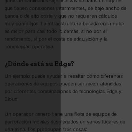
generan cantidades significativas de datos en lugares
que tienen conexiones intermitentes, de bajo ancho de
banda o de alto coste y que no requieren cálculos
muy complejos. La infraestructura basada en la nube
es mejor para casi todo lo demás, si no por el
rendimiento, sí por el coste de adquisición y la
complejidad operativa.
¿Dónde está su Edge?
Un ejemplo puede ayudar a resaltar cómo diferentes
operaciones de equipos pueden ser mejor atendidas
por diferentes combinaciones de tecnologías Edge y
Cloud.
Un operador minero tiene una flota de equipos de
perforación móviles desplegados en varios lugares de
una mina. Les preocupan tres cosas: