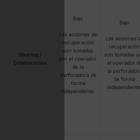
Bajo
Bajo
Las acciones de
Las acciones 
recuperación
recuperació
son tomadas
Sharing /
son tomadas p
por el operador
Colaboración
el operador d
de la
la perforador
perforadora de
de forma
forma
independiente
independiente.