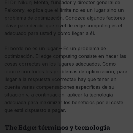
El Dr. Nikunj Mehta, fundador y director general de
Falkonry, explica que el límite no es un lugar sino un
problema de optimización. Conozca algunos factores
clave para decidir qué nivel de edge computing es el
adecuado para usted y cómo llegar a él.
El borde no es un lugar – Es un problema de
optimización. El edge computing consiste en hacer las
cosas correctas en los lugares adecuados. Como
ocurre con todos los problemas de optimización, para
llegar a la respuesta «correcta» hay que tener en
cuenta varias compensaciones específicas de su
situación y, a continuación, aplicar la tecnología
adecuada para maximizar los beneficios por el coste
que está dispuesto a pagar.
The Edge: términos y tecnología