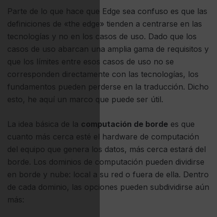
Parte de lo que hace que Edge sea confuso es que las
definiciones de «the edge» tienden a centrarse en las
tecnologías y no en los casos de uso. Dado que los
casos de uso abarcan una amplia gama de requisitos y
que los límites entre esos casos de uso no se
corresponden directamente con las tecnologías, los
fundamentos pueden perderse en la traducción. Dicho
esto, he aquí un marco que puede ser útil.
La idea básica de la
computación de borde
es que
cuanto más cerca esté el hardware de computación
del equipo que genera los datos, más cerca estará del
borde. Los dominios de computación pueden dividirse
en borde y nube: local a su red o fuera de ella. Dentro
de cada dominio, las opciones pueden subdividirse aún
más: