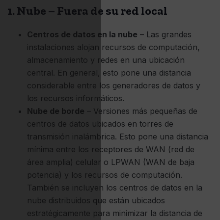
1. Nube – Fuera de su red local
Centros de datos en la nube
– Las grandes
instalaciones alojan recursos de computación,
almacenamiento y redes en una ubicación
central. En general, esto pone una distancia
considerable entre los generadores de datos y
los recursos informáticos.
Nube de borde
– Versiones más pequeñas de
centros de datos ubicados en torres de
transmisión inalámbrica. Esto pone una distancia
mínima entre los receptores de WAN (red de
área amplia) celular o LPWAN (WAN de baja
potencia) y los recursos de computación.
También se incluyen los centros de datos en la
nube distribuidos que están ubicados
estratégicamente para minimizar la distancia de