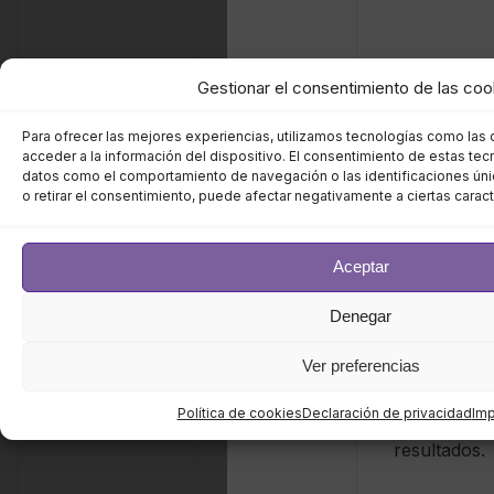
Gestionar el consentimiento de las coo
Alta
Para ofrecer las mejores experiencias, utilizamos tecnologías como las
acceder a la información del dispositivo. El consentimiento de estas tec
La mejora de
datos como el comportamiento de navegación o las identificaciones únic
Alto
modelo requie
o retirar el consentimiento, puede afectar negativamente a ciertas caract
el
El cumplimiento
almacenamien
de las emisiones
Aceptar
Conservación de
a largo plazo 
requiere
datos / informes
los datos de l
Denegar
registros
señales en to
completos a
la flota para
Ver preferencias
largo plazo.
obtener los
Política de cookies
Declaración de privacidad
Im
mejores
resultados.