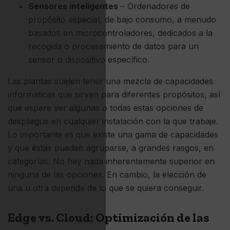
Sensores inteligentes
– Ordenadores de
propósito especial, de bajo consumo, a menudo
basados en microcontroladores, dedicados a la
recogida o procesamiento de datos para un
sensor o dispositivo específico.
Las plantas suelen tener una mezcla de capacidades
informáticas que sirven para diferentes propósitos, así
que espere ver algunas o todas estas opciones de
despliegue en cualquier instalación con la que trabaje.
Lo importante es que existe una gama de capacidades
y que éstas pueden agruparse, a grandes rasgos, en
categorías. No hay nada inherentemente superior en
ninguna de las opciones. En cambio, la elección de
una u otra depende de lo que se quiera conseguir.
Edge vs. Cloud: Optimización de las