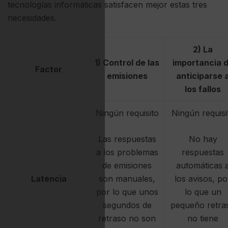
tecnologías informáticas satisfacen mejor estas tres
necesidades.
2) La
1) Control de las
importancia 
Factor
emisiones
anticiparse 
los fallos
Ningún requisito
Ningún requisi
Las respuestas
No hay
a los problemas
respuestas
de emisiones
automáticas 
Latencia
son manuales,
los avisos, po
por lo que unos
lo que un
segundos de
pequeño retra
retraso no son
no tiene