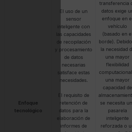
transferencia 
datos exige u
El uso de un
enfoque en e
sensor
vehículo
inteligente con
(basado en e
las capacidades
borde). Debido
de recopilación
la necesidad 
y procesamiento
una mayor
de datos
flexibilidad
necesarias
computacional
satisface estas
una mayor
necesidades.
capacidad de
El requisito de
almacenamient
Enfoque
retención de
se necesita u
tecnológico
datos para la
pasarela
elaboración de
inteligente
informes de
reforzada o u