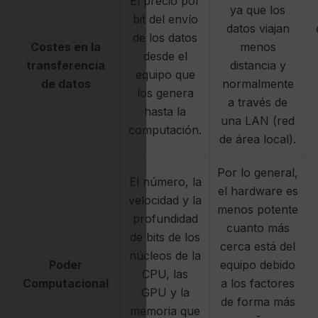
El precio por
ya que los
bit del envío
datos viajan
de los datos
Costes en la
menos
desde el
transferencia
distancia y
equipo que
de datos
normalmente
los genera
a través de
hasta la
una LAN (red
computación.
de área local).
Por lo general,
El número, la
el hardware es
velocidad y la
menos potente
profundidad
cuanto más
de bits de los
cerca está del
núcleos de la
Poder
equipo debido
CPU, las
Computacional
a los factores
GPU y la
de forma más
memoria que