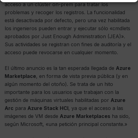
acceso a un clúster on-prem para tratar los
problemas y recoger los registros. La funcionalidad
está desactivada por defecto, pero una vez habilitada
los ingenieros pueden entrar y ejecutar sólo «cmdlets
aprobados por Just Enough Administration (JEA)».
Sus actividades se registran con fines de auditoría y el
acceso puede revocarse en cualquier momento.
El último anuncio es la tan esperada llegada de
Azure
Marketplace
, en forma de vista previa pública (y en
algún momento del otoño). Se trata de un hito
importante para los usuarios que trabajan con la
gestión de máquinas virtuales habilitadas por
Azure
Arc
para
Azure
Stack
HCI
, ya que el acceso a las
imágenes de VM desde
Azure
Marketplaces
ha sido,
según Microsoft, «una petición principal constante.»