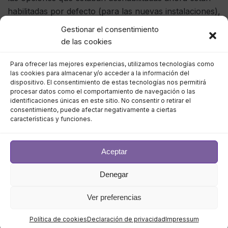
habilitadas por defecto (para las nuevas instalaciones),
pero el endurecimiento es una medida bienvenida.
Gestionar el consentimiento
de las cookies
Para los no iniciados,
Azure
Stack
HCI
no debe
confundirse con
Azure
Stack
, a pesar de los intentos
Para ofrecer las mejores experiencias, utilizamos tecnologías como
las cookies para almacenar y/o acceder a la información del
ocasionales de Microsoft de crear una marca. En
dispositivo. El consentimiento de estas tecnologías nos permitirá
muchos sentidos, Windows Server sigue siendo su
procesar datos como el comportamiento de navegación o las
identificaciones únicas en este sitio. No consentir o retirar el
núcleo (la edición de centro de datos definido por
consentimiento, puede afectar negativamente a ciertas
software). El término «HCI» significa infraestructura
características y funciones.
hiperconvergente, que pretende dirigirse a los
usuarios que no desean subirse a la nube de Microsoft
Aceptar
al por mayor con un entorno híbrido que combine la
infraestructura local con
Azure
.
Denegar
También está por llegar el Soporte Remoto de
Azure
Ver preferencias
para
Azure
Stack
HCI
, lo que significa que los
Política de cookies
Declaración de privacidad
Impressum
administradores pueden dar a los ingenieros de
Azure