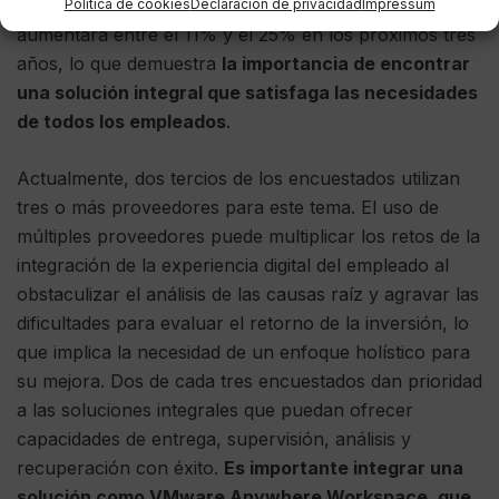
su presupuesto para soluciones de este tipo
Política de cookies
Declaración de privacidad
Impressum
aumentará entre el 11% y el 25% en los próximos tres
años, lo que demuestra
la importancia de encontrar
una solución integral que satisfaga las necesidades
de todos los empleados
.
Actualmente, dos tercios de los encuestados utilizan
tres o más proveedores para este tema. El uso de
múltiples proveedores puede multiplicar los retos de la
integración de la experiencia digital del empleado al
obstaculizar el análisis de las causas raíz y agravar las
dificultades para evaluar el retorno de la inversión, lo
que implica la necesidad de un enfoque holístico para
su mejora. Dos de cada tres encuestados dan prioridad
a las soluciones integrales que puedan ofrecer
capacidades de entrega, supervisión, análisis y
recuperación con éxito.
Es importante integrar una
solución como VMware Anywhere Workspace, que