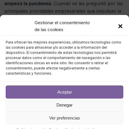
empezó la pandemia
. Cuando se les preguntó por las
principales prioridades empresariales que impulsan la
necesidad de mejorar la experiencia digital del
Gestionar el consentimiento
empleado, el 80% de los encuestados dijo aumentar la
de las cookies
productividad de los empleados. El 75% espera que
una solución de este tipo mejore la experiencia
Para ofrecer las mejores experiencias, utilizamos tecnologías como
las cookies para almacenar y/o acceder a la información del
general de los empleados e impulse el incremento de
dispositivo. El consentimiento de estas tecnologías nos permitirá
las tasas de permanencia.
procesar datos como el comportamiento de navegación o las
identificaciones únicas en este sitio. No consentir o retirar el
consentimiento, puede afectar negativamente a ciertas
La inversión en soluciones de experiencia digital del
características y funciones.
empleado crece a medida que las empresas se
esfuerzan por mejorar la satisfacción de los
Aceptar
empleados. Mientras que sólo el 25% de los
encuestados indicaron tener una solución de
Denegar
experiencia digital del empleado completa actualmente,
la mayoría (casi el 60%) espera implementar una en
Ver preferencias
los próximos 24 meses. Además, el 84% afirma que