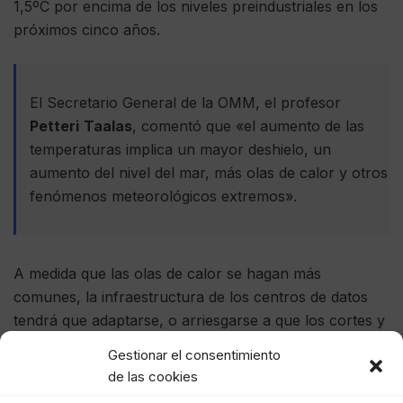
1,5ºC por encima de los niveles preindustriales en los
próximos cinco años.
El Secretario General de la OMM, el profesor
Petteri
Taalas
, comentó que «el aumento de las
temperaturas implica un mayor deshielo, un
aumento del nivel del mar, más olas de calor y otros
fenómenos meteorológicos extremos».
A medida que las olas de calor se hagan más
comunes, la infraestructura de los centros de datos
tendrá que adaptarse, o arriesgarse a que los cortes y
la disminución de la latencia afecten a las operaciones
Gestionar el consentimiento
empresariales clave.
de las cookies