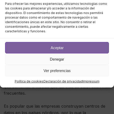
Los data centers deben
Para ofrecer las mejores experiencias, utilizamos tecnologías como
las cookies para almacenar y/o acceder a la información del
dispositivo. El consentimiento de estas tecnologías nos permitirá
adaptarse al cambio climático
procesar datos como el comportamiento de navegación o las
identificaciones únicas en este sitio. No consentir o retirar el
consentimiento, puede afectar negativamente a ciertas
características y funciones.
Los centros de datos son indispensables para el
funcionamiento de las empresas, sobre todo porque
Covid-19 obligó a muchas de ellas a migrar a la nube,
Aceptar
que suele estar impulsada por centros fuera de las
Denegar
instalaciones. Estos centros solo pueden funcionar de
forma eficiente entre una determinada temperatura
Ver preferencias
(de 15 a 32 °C) y suele ser necesario invertir en
equipos de refrigeración. La inversión no hará más
Política de cookies
Declaración de privacidad
Impressum
que aumentar a medida que las olas de calor sean más
frecuentes.
Es popular que las empresas construyan centros de
datos en los países nórdicos, por lo que la