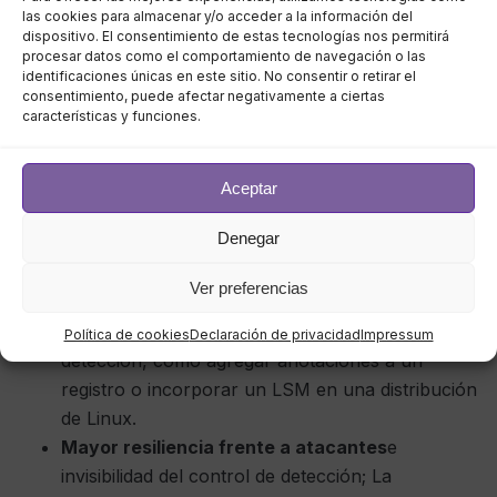
privacidad/seguridad/rendimiento.
las cookies para almacenar y/o acceder a la información del
dispositivo. El consentimiento de estas tecnologías nos permitirá
Alerta avanzada/detección temprana
: CSP
procesar datos como el comportamiento de navegación o las
puede trabajar con equipos internos para
identificaciones únicas en este sitio. No consentir o retirar el
consentimiento, puede afectar negativamente a ciertas
desarrollar la detección de vulnerabilidades y
características y funciones.
problemas embargados; también puede confiar
en la amplia conciencia de amenazas del
proveedor de la nube.
Aceptar
Acceso a equipos ascendentes en el
Denegar
proveedor de la nube
: los equipos de detección
de amenazas de CSP pueden trabajar con
Ver preferencias
equipos internos para modificar sistemas a fin de
producir señales adicionales necesarias para la
Política de cookies
Declaración de privacidad
Impressum
detección, como agregar anotaciones a un
registro o incorporar un LSM en una distribución
de Linux.
Mayor resiliencia frente a atacantes
e
invisibilidad del control de detección; La