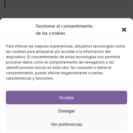
Sus datos revelaron que una de cada cinco
Gestionar el consentimiento
organizaciones informó haber sufrido una
de las cookies
interrupción «grave» o «grave» en los últimos tres
años, lo que constituye una «ligera tendencia al alza
Para ofrecer las mejores experiencias, utilizamos tecnologías como
las cookies para almacenar y/o acceder a la información del
en la prevalencia de interrupciones importantes».
dispositivo. El consentimiento de estas tecnologías nos permitirá
procesar datos como el comportamiento de navegación o las
Al mismo tiempo, la proporción de apagones que le
identificaciones únicas en este sitio. No consentir o retirar el
consentimiento, puede afectar negativamente a ciertas
costaron a la empresa afectada más de $100 000 se
características y funciones.
ha disparado en los últimos años, con más del 60 %
de fallas que ahora resultan en al menos $100.000 en
Aceptar
pérdidas totales, lo que representa un aumento
notable del 39 % en 2019.
Denegar
La proporción de apagones que cuestan más de $1
Ver preferencias
millón aumentó del 11 % al 15 % durante el mismo