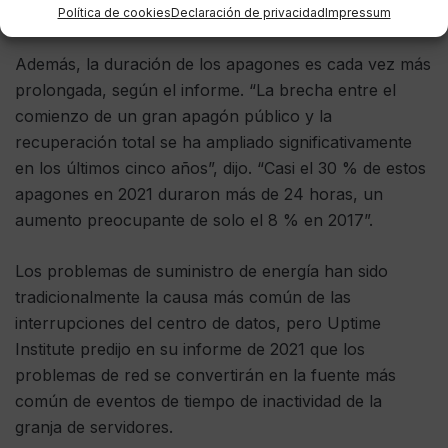
período.
Política de cookies
Declaración de privacidad
Impressum
Además, la duración de los apagones es cada vez más
prolongada, según el informe. “La brecha entre el
comienzo de un gran apagón público y la
recuperación total se ha ampliado significativamente
en los últimos cinco años”, dijo. “Casi el 30 % de estos
apagones en 2021 duraron más de 24 horas, un
aumento preocupante de solo el 8 % en 2017”.
Los problemas de suministro de energía han sido
tradicionalmente la causa más común de las
interrupciones del centro de datos, pero Uptime
Institute predijo en su informe de 2021 que los
problemas de red se convertirán en la fuente más
común de eventos de tiempo de inactividad de la
granja de servidores.