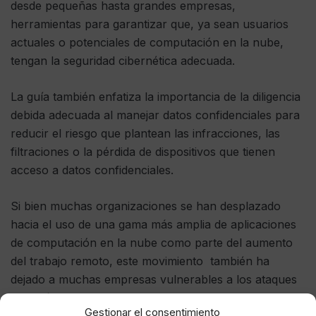
desde pequeñas hasta grandes empresas,
herramientas para garantizar que, ya sean usuarios
actuales o potenciales de computación en la nube,
tengan la seguridad cibernética adecuada.
La guía también enfatiza la importancia de la diligencia
debida adecuada al manejar datos confidenciales para
reducir el riesgo que plantean las infracciones, las
filtraciones o la pérdida de dispositivos que tienen
acceso a datos confidenciales.
Si bien muchas organizaciones se han desplazado
hacia el uso de una gama más amplia de aplicaciones
de computación en la nube como parte del aumento
del trabajo remoto, este movimiento también ha
dejado a muchas empresas vulnerables a los ataques
cibernéticos y las filtraciones de datos.
Gestionar el consentimiento