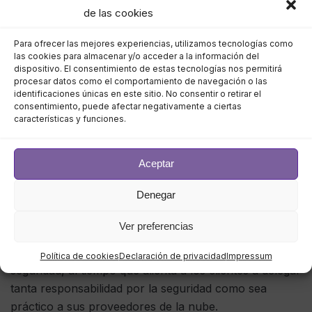
de las cookies
Gran parte de la nueva guía de
seguridad en la nube
se basa en el enfoque de garantía de tecnología
Para ofrecer las mejores experiencias, utilizamos tecnologías como
basado en principios recientemente publicado por
las cookies para almacenar y/o acceder a la información del
dispositivo. El consentimiento de estas tecnologías nos permitirá
NCSC. Algunos de los consejos clave incluyen
procesar datos como el comportamiento de navegación o las
destacar cómo
las aplicaciones en la nube pueden
identificaciones únicas en este sitio. No consentir o retirar el
consentimiento, puede afectar negativamente a ciertas
ser seguras
de forma predeterminada, lo que incluye
características y funciones.
hacer cumplir el uso de la autenticación de múltiples
factores para ayudar a proteger las cuentas, incluso si
los nombres de usuario y las contraseñas se filtran o
Aceptar
son robados.
Denegar
El consejo también recomienda que los proveedores
Ver preferencias
de la nube hagan que sea lo más fácil posible para los
clientes cumplir con sus responsabilidades de
Política de cookies
Declaración de privacidad
Impressum
seguridad, al tiempo que alienta a los clientes a delegar
tanta responsabilidad por la seguridad como sea
práctico a sus proveedores de la nube.