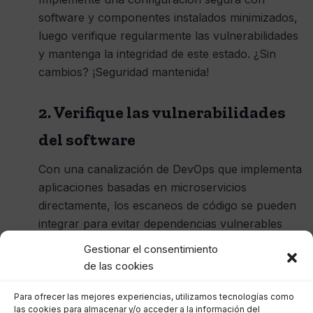
software y componentes instalados minimizados,
luego verifique regularmente las vulnerabilidades
y mantenga la integridad de este estado. ¿Sin
cambios? ¡Seguridad mantenida!
2. Verifique las vulnerabilidades
del software
Con una canalización de DevOps que implementa
aplicaciones basadas en microservicios
directamente, los escaneos de código se pueden
integrar para evitar dependencias vulnerables
conocidas. Pero si bien las intervenciones
Gestionar el consentimiento
integradas son bienvenidas, a menos que esté
de las cookies
actualizando las imágenes de los contenedores a
diario, la necesidad de proporcionar evaluaciones
Para ofrecer las mejores experiencias, utilizamos tecnologías como
las cookies para almacenar y/o acceder a la información del