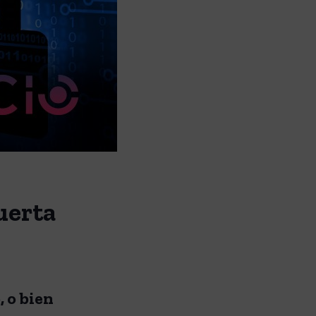
uerta
 o bien