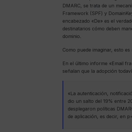
DMARC, se trata de un mecani
Framework (SPF) y DomainKeys 
encabezado «De» es el verdader
destinatarios cómo deben mane
dominio.
Como puede imaginar, esto es m
En el último informe «Email frau
señalan que la adopción todaví
«La autenticación, notifica
dio un salto del 19% entre 
desplegaron políticas DMA
de aplicación, es decir, en p