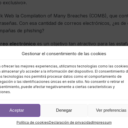
b exclusivo».
rk Web la Compilation of Many Breaches (COMB), que cont
raseñas. Con esa cantidad de correos electrónicos, ¿es de
ampañas de phishing?
rreo
electrónico
es un objetivo tan atractivo para las est
 vida por nuestra bandeja de entrada, lo que hace que nu
Gestionar el consentimiento de las cookies
ación. Usamos nuestro
correo
electrónico
para registrarno
, servicios públicos, citas y redes sociales, además de o
a ofrecer las mejores experiencias, utilizamos tecnologías como las cookies
 almacenar y/o acceder a la información del dispositivo. El consentimiento 
as tecnologías nos permitirá procesar datos como el comportamiento de
gación o las identificaciones únicas en este sitio. No consentir o retirar el
an volumen de correos electrónicos, vale la pena pensar en
entimiento, puede afectar negativamente a ciertas características y
ciones.
o responder a todos ellos parece ser un desafío constante.
 prestando atención a los detalles del
correo
electrónico
Aceptar
Denegar
Ver preferencias
epárese. Adelante.
Política de cookies
Declaración de privacidad
Impressum