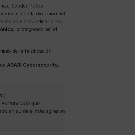
mas, Sender Policy
rificar que la dirección del
 los dominios indicar a los
rónico
, protegiendo así el
io de la falsificación.
a de
AGARI
Cybersecurity
,
RC)
a Fortune 500 que
o en su nivel más agresivo