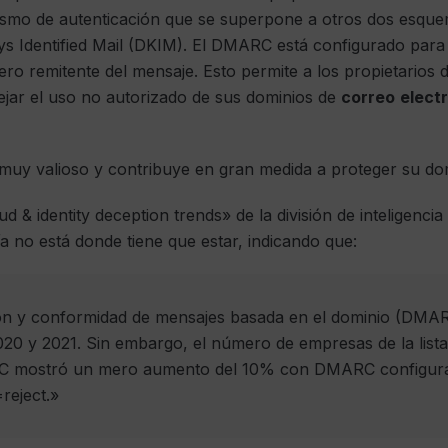
smo de autenticación que se superpone a otros dos esque
Identified Mail (DKIM). El DMARC está configurado para ve
o remitente del mensaje. Esto permite a los propietarios de
jar el uso no autorizado de sus dominios de
correo
elect
uy valioso y contribuye en gran medida a proteger su domin
d & identity deception trends» de la división de inteligenci
a no está donde tiene que estar, indicando que:
ción y conformidad de mensajes basada en el dominio (DMA
2020 y 2021. Sin embargo, el número de empresas de la list
RC mostró un mero aumento del 10% con DMARC configurad
=reject.»