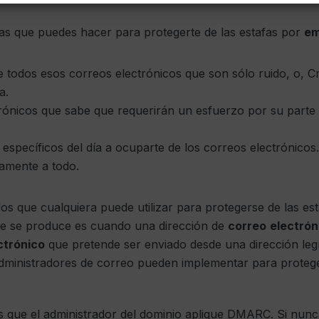
as que puedes hacer para protegerte de las estafas por
em
e todos esos correos electrónicos que son sólo ruido, o, C
a.
rónicos que sabe que requerirán un esfuerzo por su parte
específicos del día a ocuparte de los correos electrónicos.
tamente a todo.
s que cualquiera puede utilizar para protegerse de las es
ue se produce es cuando una dirección de
correo
electrón
ctrónico
que pretende ser enviado desde una dirección legít
dministradores de correo pueden implementar para protege
 que el administrador del dominio aplique DMARC. Si nunc