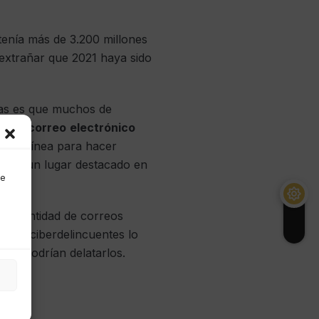
enía más de 3.200 millones
 extrañar que 2021 haya sido
afas es que muchos de
estro
correo
electrónico
s en línea para hacer
cupar un lugar destacado en
de
 la cantidad de correos
 Los ciberdelincuentes lo
que podrían delatarlos.