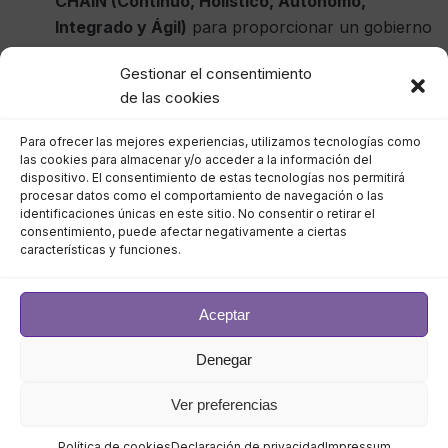
CHAIN (Continuo, Holístico, Autónomo,
Integrado y Ágil)
para proporcionar un gobierno
de la nube proactivo y preventivo para una
Gestionar el consentimiento
visibilidad amplia y profunda a través de la
de las cookies
gestión financiera de la nube (FinOps), las
operaciones de seguridad (SecOps) y las
Para ofrecer las mejores experiencias, utilizamos tecnologías como
operaciones en la nube (CloudOps).
las cookies para almacenar y/o acceder a la información del
dispositivo. El consentimiento de estas tecnologías nos permitirá
procesar datos como el comportamiento de navegación o las
La nube supone una gran
identificaciones únicas en este sitio. No consentir o retirar el
consentimiento, puede afectar negativamente a ciertas
oportunidad para las empresas
características y funciones.
«Como proveedor de gobierno de la nube NextGen,
capacitamos a las empresas para aumentar de
Aceptar
forma predecible los ingresos de primera línea,
Denegar
mejorar la eficiencia de la línea de fondo y obtener
una ventaja competitiva
«, dijo Parul Chheda,
Ver preferencias
vicepresidente de alianzas estratégicas de CoreStack.
«Nuestra participación en Oracle PartnerNetwork
Política de cookies
Declaración de privacidad
Impressum