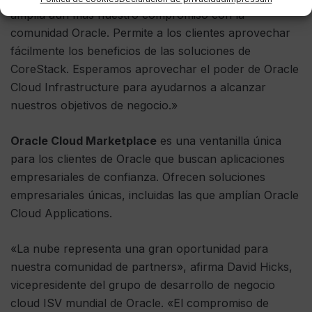
amplía aún más nuestro compromiso con la
comunidad Oracle. Permite a los clientes aprovechar
fácilmente los beneficios de las soluciones de
CoreStack. Esperamos aprovechar el poder de Oracle
Cloud Infrastructure para ayudarnos a alcanzar
nuestros objetivos de negocio.»
Oracle Cloud Marketplace
es una ventanilla única
para los clientes de Oracle que buscan aplicaciones
empresariales de confianza. Ofrecen soluciones
empresariales únicas, incluidas las que amplían Oracle
Cloud Applications.
«La nube representa una gran oportunidad para
nuestra comunidad de partners», afirma David Hicks,
vicepresidente del grupo de desarrollo de negocio
cloud ISV mundial de Oracle. «El compromiso de