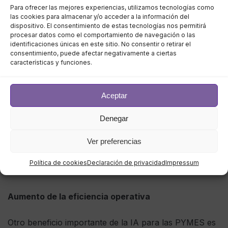
Para ofrecer las mejores experiencias, utilizamos tecnologías como
las cookies para almacenar y/o acceder a la información del
Dentro del ámbito de las TI, los profesionales pueden
dispositivo. El consentimiento de estas tecnologías nos permitirá
procesar datos como el comportamiento de navegación o las
utilizar sistemas de IA para monitorizar
identificaciones únicas en este sitio. No consentir o retirar el
infraestructuras complejas en tiempo real, detectando
consentimiento, puede afectar negativamente a ciertas
características y funciones.
anomalías o problemas potenciales antes de que sean
críticos. Por ejemplo, con herramientas de
análisis
predictivo
, es posible detectar faltas inminentes en
Aceptar
servidores o redes, permitiendo la planificación de
labores de mantenimiento preventivo que minimizan
Denegar
tiempos de inactividad y mejoran la continuidad del
Ver preferencias
negocio.
Política de cookies
Declaración de privacidad
Impressum
Aumento de la eficiencia operativa
Otro beneficio importante de la IA para las PYMES es