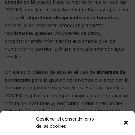
basado en IA
puede transformar la forma en que las
PYMES abordan su estrategia tecnológica y operativa.
El uso de
algoritmos de aprendizaje automático
permite a las empresas procesar y analizar
rápidamente grandes volúmenes de datos,
proporcionando información accionable que los
humanos no podrían extraer manualmente con igual
rapidez.
Un ejemplo clásico de esto es el uso de
sistemas de
predicción
para la gestión del inventario o anticipar la
demanda de productos y servicios. Esto ayuda a las
PYMES a optimizar sus operaciones, evitando exceso
o falta de inventario y, por tanto, reduciendo costes.
Además, IA puede ayudar a identificar patrones de
Gestionar el consentimiento
comportamiento de los clientes, permitiendo una
de las cookies
segmentación más precisa y lanzando campañas de
marketing más personalizadas y efectivas.