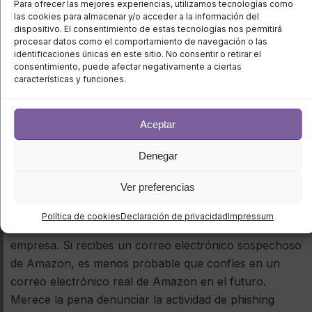
Para ofrecer las mejores experiencias, utilizamos tecnologías como
Cómo informar de una
las cookies para almacenar y/o acceder a la información del
dispositivo. El consentimiento de estas tecnologías nos permitirá
actividad sospechosa a una
procesar datos como el comportamiento de navegación o las
identificaciones únicas en este sitio. No consentir o retirar el
consentimiento, puede afectar negativamente a ciertas
empresa que está siendo
características y funciones.
utilizada en un intento de
Aceptar
phishing
Denegar
Ver preferencias
Si lo piensas, es fácil ver cómo los phishers pueden
dañar la reputación de una empresa cuando envían
Política de cookies
Declaración de privacidad
Impressum
correos electrónicos haciéndose pasar por esa
empresa. Si recibes un correo electrónico sospechoso
de Amazon, es menos probable que confíes en un
correo electrónico real de Amazon en el futuro.
Merece la pena denunciar la actividad de phishing