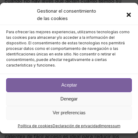
cuando no hay leyes que dicten cuánto tiempo su
organización debe conservar estos datos, una política
Gestionar el consentimiento
de retención es esencial para la gestión adecuada de
de las cookies
su sistema de vigilancia.
Para ofrecer las mejores experiencias, utilizamos tecnologías como
las cookies para almacenar y/o acceder a la información del
Nuevamente, esto estará fuertemente influenciado por
dispositivo. El consentimiento de estas tecnologías nos permitirá
los propósitos a los que se destinarán las imágenes de
procesar datos como el comportamiento de navegación o las
identificaciones únicas en este sitio. No consentir o retirar el
vigilancia. Si tiene requisitos a largo plazo del material
consentimiento, puede afectar negativamente a ciertas
de archivo, no es bueno si el material de archivo se ha
características y funciones.
eliminado antes de acceder a él. Pero un período de
retención más largo naturalmente requerirá más
Aceptar
almacenamiento.
Denegar
Un enfoque es configurar una política de retención de
varios niveles para maximizar la disponibilidad de su
Ver preferencias
metraje sin tener que expandir repetidamente la
Política de cookies
Declaración de privacidad
Impressum
capacidad de su disco. El almacenamiento en «nube
caliente» de fácil acceso es ideal para reducir los