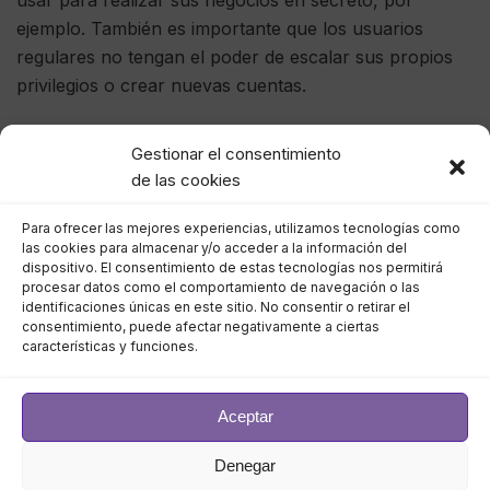
usar para realizar sus negocios en secreto, por
ejemplo. También es importante que los usuarios
regulares no tengan el poder de escalar sus propios
privilegios o crear nuevas cuentas.
3. No deje las aplicaciones en la nube
Gestionar el consentimiento
de las cookies
sin supervisión y sepa quién las está
utilizando
Para ofrecer las mejores experiencias, utilizamos tecnologías como
las cookies para almacenar y/o acceder a la información del
dispositivo. El consentimiento de estas tecnologías nos permitirá
Las empresas utilizan una amplia variedad de
procesar datos como el comportamiento de navegación o las
servicios de computación en la nube
, pero cuantas
identificaciones únicas en este sitio. No consentir o retirar el
consentimiento, puede afectar negativamente a ciertas
más aplicaciones se utilizan, más difícil es hacer un
características y funciones.
seguimiento de ellas. Y eso podría proporcionar una
puerta de entrada para que los usuarios maliciosos
Aceptar
ingresen a la red sin ser detectados.
Denegar
Es fundamental que los departamentos de TI tengan